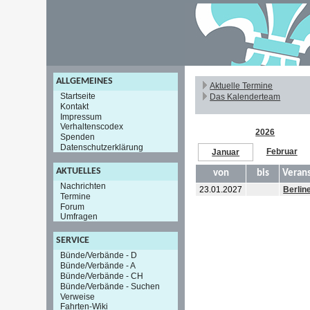
ALLGEMEINES
Aktuelle Termine
Startseite
Das Kalenderteam
Kontakt
Impressum
Verhaltenscodex
2026
Spenden
Datenschutzerklärung
Februar
Januar
AKTUELLES
von
bis
Verans
Nachrichten
23.01.2027
Berlin
Termine
Forum
Umfragen
SERVICE
Bünde/Verbände - D
Bünde/Verbände - A
Bünde/Verbände - CH
Bünde/Verbände - Suchen
Verweise
Fahrten-Wiki