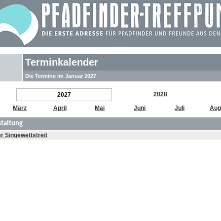
Terminkalender
Die Termine im Januar 2027
2028
2027
März
April
Mai
Juni
Juli
Aug
taltung
er Singewettstreit