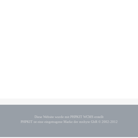
Diese Website wurde mit PHPKIT WCMS erstellt
PHPKIT ist eine eingetragene Marke der mxbyte GbR © 2002-2012