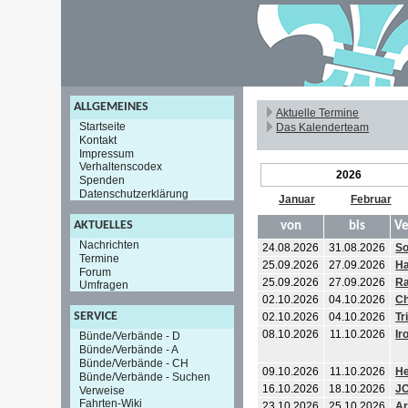
ALLGEMEINES
Aktuelle Termine
Startseite
Das Kalenderteam
Kontakt
Impressum
Verhaltenscodex
2026
Spenden
Datenschutzerklärung
Januar
Februar
AKTUELLES
von
bis
Ve
Nachrichten
24.08.2026
31.08.2026
S
Termine
25.09.2026
27.09.2026
Ha
Forum
25.09.2026
27.09.2026
Ra
Umfragen
02.10.2026
04.10.2026
Ch
SERVICE
02.10.2026
04.10.2026
Tr
08.10.2026
11.10.2026
Ir
Bünde/Verbände - D
Bünde/Verbände - A
Bünde/Verbände - CH
09.10.2026
11.10.2026
He
Bünde/Verbände - Suchen
16.10.2026
18.10.2026
JO
Verweise
Fahrten-Wiki
23.10.2026
25.10.2026
Ar