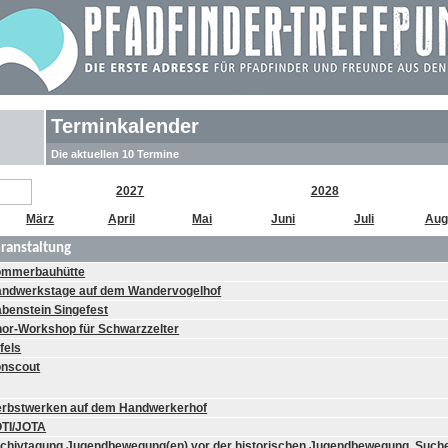
Terminkalender
Die aktuellen 10 Termine
2027
2028
März
April
Mai
Juni
Juli
Aug
ranstaltung
ommerbauhütte
ndwerkstage auf dem Wandervogelhof
benstein Singefest
or-Workshop für Schwarzzelter
ifels
onscout
rbstwerken auf dem Handwerkerhof
TI/JOTA
chivtagung Jugendbewegung(en) vor der historischen Jugendbewegung. Such