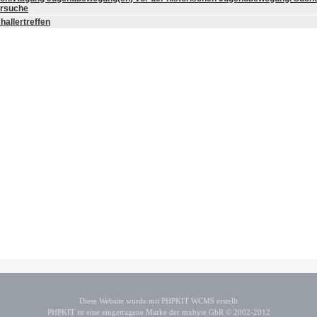
rsuche
hallertreffen
Diese Website wurde mit PHPKIT WCMS erstellt
PHPKIT ist eine eingetragene Marke der mxbyte GbR © 2002-2012