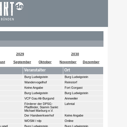
2029
2030
ust
September
Oktober
November
Dezember
Veranstalter
Ort
Burg Ludwigstein
Burg Ludwigstein
Wandervogelhof
Reinstorf
Keine Angabe
Fort Gorgast
Burg Ludwigstein
Burg Ludwigstein
VCP Gau Alt-Burgund
Annweiler
Förderer der DPSG-
Lahntal
Pfadfinder, Stamm Sankt
Michael Marburg e.V.
Der Handwerkwerhof
Keine Angabe
WOSM / rdp
Online
e und
Burg Ludwigstein
Burg Ludwigstein