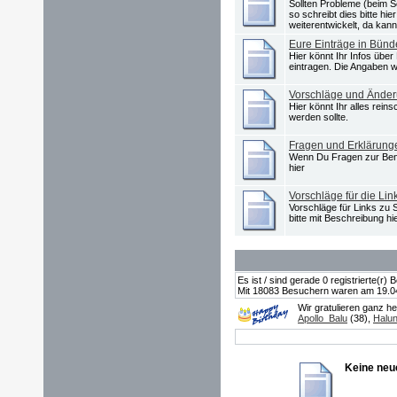
Sollten Probleme (beim S
so schreibt dies bitte hi
weiterentwickelt, da kan
Eure Einträge in Bün
Hier könnt Ihr Infos üb
eintragen. Die Angaben w
Vorschläge und Ände
Hier könnt Ihr alles rei
werden sollte.
Fragen und Erklärun
Wenn Du Fragen zur Ben
hier
Vorschläge für die Lin
Vorschläge für Links zu Se
bitte mit Beschreibung hi
Es ist / sind gerade 0 registrierte(r
Mit 18083 Besuchern waren am 19.04.2
Wir gratulieren ganz h
Apollo_Balu
(38),
Halu
Keine neu