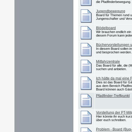
die Pfadfinderbewegung.
Jugendbewegung
Board für Themen rund 
Jungenschafter und Ver
Blödelboard
Wir brauchen endlich ein 
diesem Forum kann jeder
Büchervorstellungen u
In diesem Board sollen i
und besprochen werden.
Mitfahrzentrale
Das Board für alle, die (
suchen und anbieten.
Ich hätte da mal eine F
Dies ist das Board für Gä
aus dem Bereich Pfadfinde
Board können auch Gäst
Pfadfinder-Treffpunkt
Vorstellung der PT-Mit
Hier könnte ihr euch kur
über euch schreiben.
Problem - Board (Bug