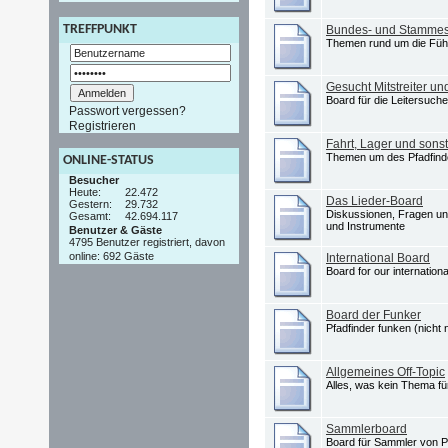
TREFFPUNKT
Bundes- und Stammes
Themen rund um die Füh
Gesucht Mitstreiter un
Board für die Leitersuc
Passwort vergessen?
Registrieren
Fahrt, Lager und sonst
Themen um des Pfadfinder
ONLINE-STATUS
Besucher
Heute:
22.472
Das Lieder-Board
Gestern:
29.732
Diskussionen, Fragen un
Gesamt:
42.694.117
und Instrumente
Benutzer & Gäste
4795 Benutzer registriert, davon
online: 692 Gäste
International Board
Board for our internationa
Board der Funker
Pfadfinder funken (nicht
Allgemeines Off-Topic
Alles, was kein Thema fü
Sammlerboard
Board für Sammler von 