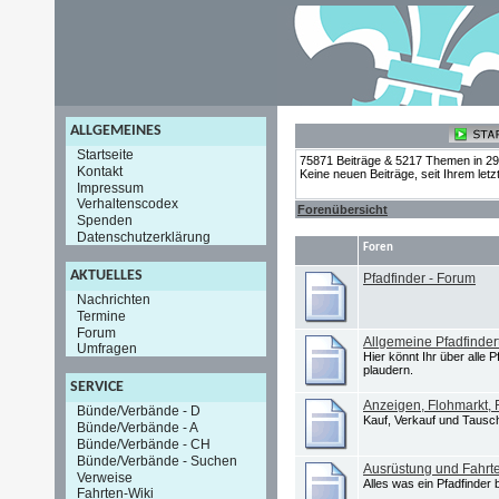
ALLGEMEINES
Startseite
75871 Beiträge & 5217 Themen in 2
Kontakt
Keine neuen Beiträge, seit Ihrem let
Impressum
Verhaltenscodex
Forenübersicht
Spenden
Datenschutzerklärung
Foren
AKTUELLES
Pfadfinder - Forum
Nachrichten
Termine
Forum
Allgemeine Pfadfinde
Umfragen
Hier könnt Ihr über alle
plaudern.
SERVICE
Anzeigen, Flohmarkt,
Bünde/Verbände - D
Kauf, Verkauf und Tausch
Bünde/Verbände - A
Bünde/Verbände - CH
Bünde/Verbände - Suchen
Ausrüstung und Fahrt
Verweise
Alles was ein Pfadfinder 
Fahrten-Wiki