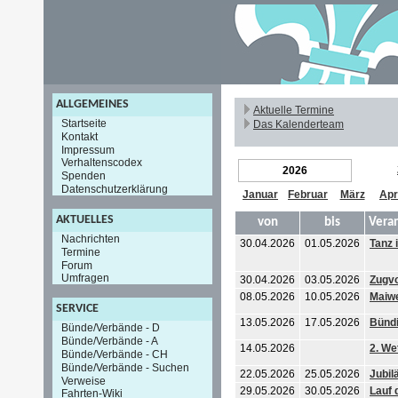
ALLGEMEINES
Aktuelle Termine
Startseite
Das Kalenderteam
Kontakt
Impressum
Verhaltenscodex
2026
Spenden
Datenschutzerklärung
Januar
Februar
März
Apr
AKTUELLES
von
bis
Vera
Nachrichten
30.04.2026
01.05.2026
Tanz 
Termine
Forum
Umfragen
30.04.2026
03.05.2026
Zugvo
08.05.2026
10.05.2026
Maiw
SERVICE
13.05.2026
17.05.2026
Bünd
Bünde/Verbände - D
Bünde/Verbände - A
14.05.2026
2. We
Bünde/Verbände - CH
Bünde/Verbände - Suchen
22.05.2026
25.05.2026
Jubil
Verweise
29.05.2026
30.05.2026
Lauf 
Fahrten-Wiki