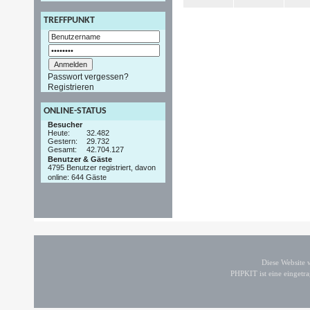
TREFFPUNKT
Passwort vergessen?
Registrieren
ONLINE-STATUS
Besucher
Heute:
32.482
Gestern:
29.732
Gesamt:
42.704.127
Benutzer & Gäste
4795 Benutzer registriert, davon
online: 644 Gäste
Diese Website
PHPKIT ist eine einget