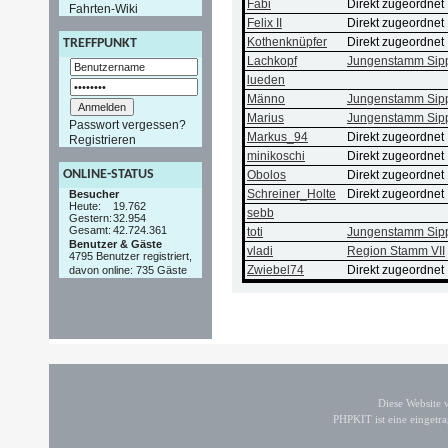
Fabi
Direkt zugeordnet
Fahrten-Wiki
Felix II
Direkt zugeordnet
Kothenknüpfer
Direkt zugeordnet
TREFFPUNKT
Lachkopf
Jungenstamm Sipp
lueden
Männo
Jungenstamm Sipp
Marius
Jungenstamm Sipp
Passwort vergessen?
Markus_94
Direkt zugeordnet
Registrieren
minikoschi
Direkt zugeordnet
ONLINE-STATUS
Obolos
Direkt zugeordnet
Schreiner_Holte
Direkt zugeordnet
Besucher
Heute:
19.762
sebb
Gestern:
32.954
Gesamt:
42.724.361
toti
Jungenstamm Sipp
Benutzer & Gäste
vladi
Region Stamm VII
4795 Benutzer registriert,
Zwiebel74
Direkt zugeordnet
davon online: 735 Gäste
Diese Website
PHPKIT ist eine einget