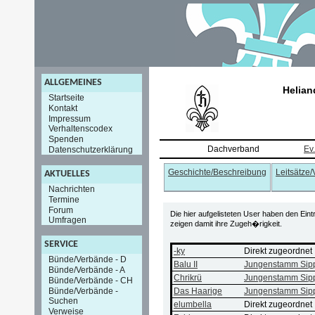
ALLGEMEINES
Helian
Startseite
Kontakt
Impressum
Verhaltenscodex
Spenden
Dachverband
Ev
Datenschutzerklärung
Geschichte/Beschreibung
Leitsätze
AKTUELLES
Nachrichten
Termine
Forum
Die hier aufgelisteten User haben den Ein
Umfragen
zeigen damit ihre Zugeh�rigkeit.
SERVICE
-ky
Direkt zugeordnet
Bünde/Verbände - D
Balu II
Jungenstamm Sipp
Bünde/Verbände - A
Chrikrü
Jungenstamm Sipp
Bünde/Verbände - CH
Bünde/Verbände -
Das Haarige
Jungenstamm Sipp
Suchen
elumbella
Direkt zugeordnet
Verweise