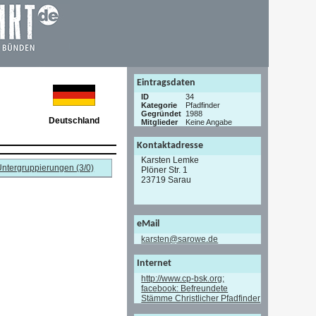
Eintragsdaten
ID
34
Kategorie
Pfadfinder
Gegründet
1988
Deutschland
Mitglieder
Keine Angabe
Kontaktadresse
Karsten Lemke
ntergruppierungen (3/0)
Plöner Str. 1
23719 Sarau
eMail
karsten@sarowe.de
Internet
http://www.cp-bsk.org;
facebook: Befreundete
Stämme Christlicher Pfadfinder