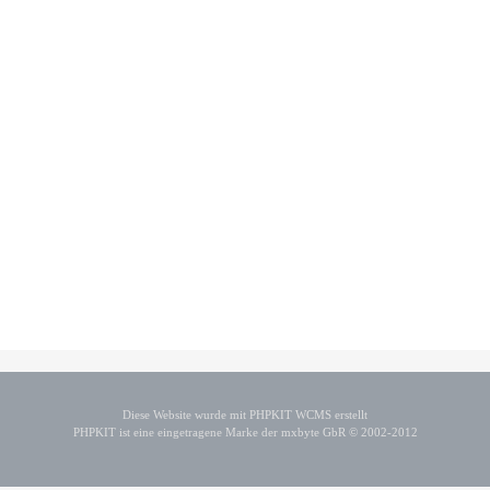
Diese Website wurde mit PHPKIT WCMS erstellt
PHPKIT ist eine eingetragene Marke der mxbyte GbR © 2002-2012