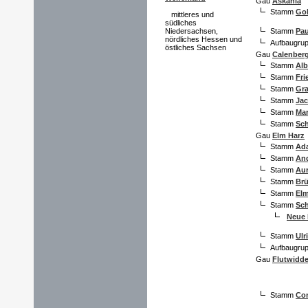
Gau
Askania
Stamm
Gol
mittleres und
südliches
Niedersachsen,
Stamm
Pau
nördliches Hessen und
Aufbaugru
östliches Sachsen
Gau
Calenber
Stamm
Alb
Stamm
Fri
Stamm
Gra
Stamm
Ja
Stamm
Mar
Stamm
Sch
Gau
Elm Harz
Stamm
Ada
Stamm
And
Stamm
Aur
Stamm
Br
Stamm
Elm
Stamm
Sch
Neue
Stamm
Ulr
Aufbaugru
Gau
Flutwidd
Stamm
Co