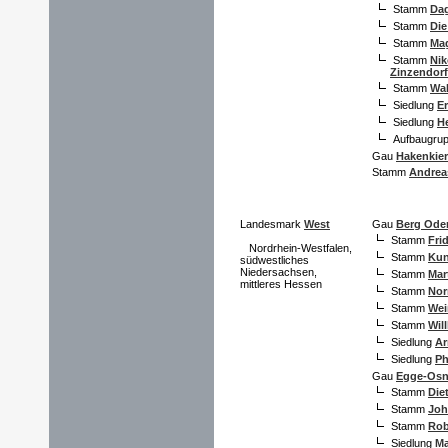
Stamm
Dag
Stamm
Die
Stamm
Ma
Stamm
Nik
Zinzendorf
Stamm
Wa
Siedlung
E
Siedlung
H
Aufbaugru
Gau
Hakenkier
Stamm
Andrea
Landesmark
West
Gau
Berg Ode
Stamm
Fri
Nordrhein-Westfalen,
Stamm
Kun
südwestliches
Niedersachsen,
Stamm
Mar
mittleres Hessen
Stamm
No
Stamm
Wei
Stamm
Wil
Siedlung
Ar
Siedlung
Ph
Gau
Egge-Osn
Stamm
Die
Stamm
Joh
Stamm
Rob
Siedlung
Ma