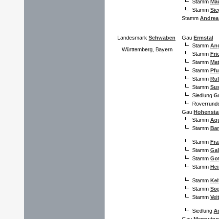
Stamm
Mau
Stamm
Sie
Stamm
Andrea
Landesmark
Schwaben
Gau
Ermstal
Stamm
Ang
Württemberg, Bayern
Stamm
Fri
Stamm
Mat
Stamm
Pfu
Stamm
Ru
Stamm
Sus
Siedlung
Gr
Roverrund
Gau
Hohensta
Stamm
Aqu
Stamm
Bar
Stamm
Fr
Stamm
Gal
Stamm
Go
Stamm
Hei
Stamm
Kel
Stamm
Sop
Stamm
Vei
Siedlung
A