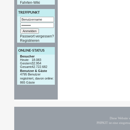
Fahrten-Wiki
TREFFPUNKT
Passwort vergessen?
Registrieren
ONLINE-STATUS
Besucher
Heute:
18.083
Gestern:
32.954
Gesamt:
42.722.682
Benutzer & Gäste
4795 Benutzer
registriert, davon online:
865 Gäste
Diese Website
PHPKIT ist eine einget