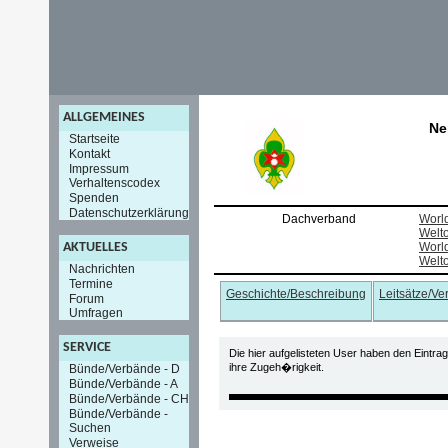
ALLGEMEINES
Ne
Startseite
Kontakt
Impressum
Verhaltenscodex
Spenden
Datenschutzerklärung
Dachverband
World
Welt
AKTUELLES
World
Welt
Nachrichten
Termine
Geschichte/Beschreibung
Leitsätze/V
Forum
Umfragen
SERVICE
Die hier aufgelisteten User haben den Eintra
ihre Zugeh�rigkeit.
Bünde/Verbände - D
Bünde/Verbände - A
Bünde/Verbände - CH
Bünde/Verbände -
Suchen
Verweise