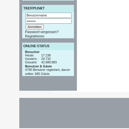
TREFFPUNKT
Passwort vergessen?
Registrieren
ONLINE-STATUS
Besucher
Heute:
17.238
Gestern:
29.732
Gesamt:
42.688.883
Benutzer & Gäste
4795 Benutzer registriert, davon
online: 680 Gäste