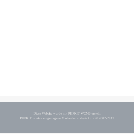
Diese Website wurde mit PHPKIT WCMS erstellt
PHPKIT ist eine eingetragene Marke der mxbyte GbR © 2002-2012