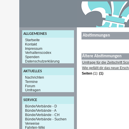
ALLGEMEINES
Abstimmungen
Startseite
Kontakt
Impressum
Verhaltenscodex
Ältere Abstimmungen
Spenden
Datenschutzerklärung
Umfrage für die Zeitschrift S
Wie gefällt dir das neue Ersc
AKTUELLES
Seiten
(1):
(1)
Nachrichten
Termine
Forum
Umfragen
SERVICE
Bünde/Verbände - D
Bünde/Verbände - A
Bünde/Verbände - CH
Bünde/Verbände - Suchen
Verweise
Fahrten-Wiki