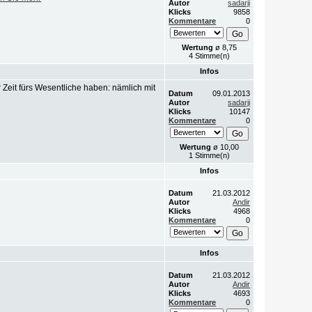
Autor
sadarji
Klicks
9858
Kommentare
0
Wertung
ø 8,75
4 Stimme(n)
Infos
 Zeit fürs Wesentliche haben: nämlich mit
Datum
09.01.2013
Autor
sadarji
Klicks
10147
Kommentare
0
Wertung
ø 10,00
1 Stimme(n)
Infos
Datum
21.03.2012
Autor
Andir
Klicks
4968
Kommentare
0
Infos
Datum
21.03.2012
Autor
Andir
Klicks
4693
Kommentare
0