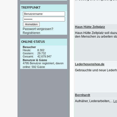
TREFFPUNKT
Haus Hütte Zeltplatz
Passwort vergessen?
Registrieren
Haus Hütte Zeltplatz soll da
den Menschen zu arbeiten stat
ONLINE-STATUS
Besucher
Heute:
8.302
Gestern:
29.732
Gesamt:
42.679.947
Benutzer & Gäste
4795 Benutzer registriert, davon
Lederhosenshop.de
online: 592 Gäste
Gebrauchte und neue Leder
Bernhardt
Aufnäher, Lederarbeiten,...
Le