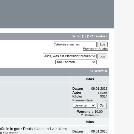
Seiten
(5):
(1)
2
3
weiter
>
Erweiterte Suche
54 Verweise
Infos
Datum
09.01.2013
Autor
sadarji
Klicks
9314
Kommentare
0
Wertung
ø 10,00
2 Stimme(n)
Infos
ünfte in ganz Deutschland und vor allem
Datum
09.01.2013
n Sie mehr