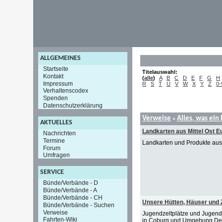
ALLGEMEINES
Startseite
Titelauswahl:
Kontakt
(
alle
)
A
B
C
D
E
F
G
H
Impressum
R
S
T
U
V
W
X
Y
Z
0-
Verhaltenscodex
Spenden
Datenschutzerklärung
Verweise
Alles, was ein
»
AKTUELLES
Landkarten aus Mittel Ost E
Nachrichten
Termine
Landkarten und Produkte aus
Forum
Umfragen
SERVICE
Bünde/Verbände - D
Bünde/Verbände - A
Bünde/Verbände - CH
Unsere Hütten, Häuser und Z
Bünde/Verbände - Suchen
Verweise
Jugendzeltplätze und Jugend
Fahrten-Wiki
in Coburg und Umgebung Der Pf