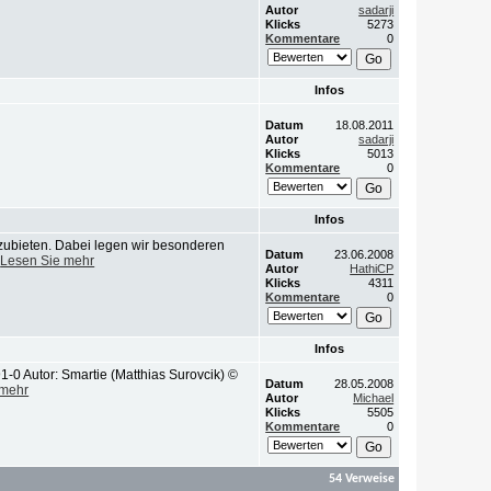
Autor
sadarji
Klicks
5273
Kommentare
0
Infos
Datum
18.08.2011
Autor
sadarji
Klicks
5013
Kommentare
0
Infos
zubieten. Dabei legen wir besonderen
Datum
23.06.2008
.
Lesen Sie mehr
Autor
HathiCP
Klicks
4311
Kommentare
0
Infos
1-0 Autor: Smartie (Matthias Surovcik) ©
Datum
28.05.2008
 mehr
Autor
Michael
Klicks
5505
Kommentare
0
54 Verweise