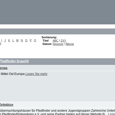
Sortierung:
I
J
K
L
M
N
O
P
Q
Titel
ABC
/
ZXY
9
Datum
Neueste
/
Älteste
 Pfadfinder braucht
uropa
 Mittel Ost Europa
Lesen Sie mehr
eltplätze
übernachtungshäuser für Pfadfinder und andere Jugendgruppen Zahlreiche Unterk
adfinderfördererkreis e.V. und seine Partner bieten auf dieser Website fü...
Lese