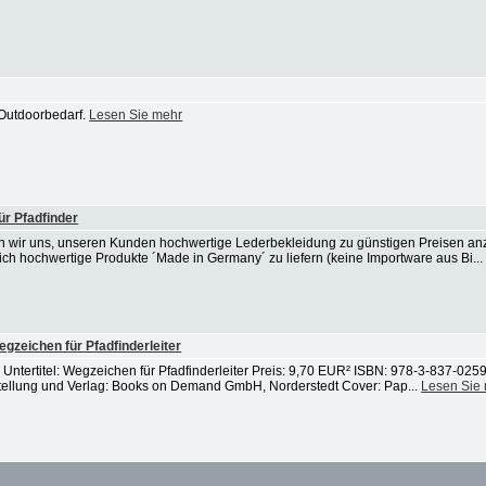
 Outdoorbedarf.
Lesen Sie mehr
ür Pfadfinder
n wir uns, unseren Kunden hochwertige Lederbekleidung zu günstigen Preisen an
ich hochwertige Produkte ´Made in Germany´ zu liefern (keine Importware aus Bi..
gzeichen für Pfadfinderleiter
Untertitel: Wegzeichen für Pfadfinderleiter Preis: 9,70 EUR² ISBN: 978-3-837-0259
stellung und Verlag: Books on Demand GmbH, Norderstedt Cover: Pap...
Lesen Sie