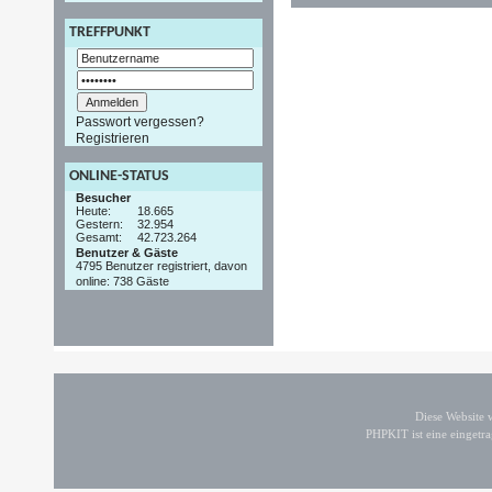
TREFFPUNKT
Passwort vergessen?
Registrieren
ONLINE-STATUS
Besucher
Heute:
18.665
Gestern:
32.954
Gesamt:
42.723.264
Benutzer & Gäste
4795 Benutzer registriert, davon
online: 738 Gäste
Diese Website
PHPKIT ist eine einget