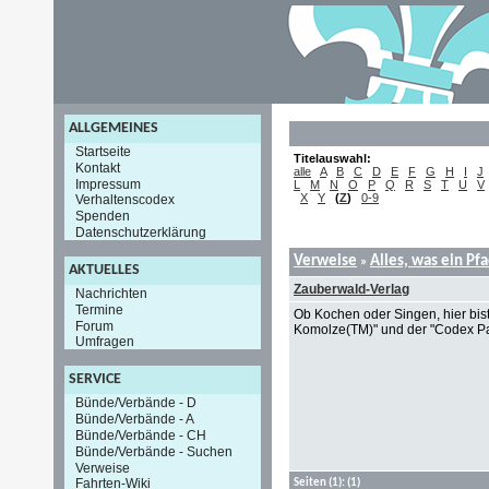
ALLGEMEINES
Startseite
Titelauswahl:
Kontakt
alle
A
B
C
D
E
F
G
H
I
J
Impressum
L
M
N
O
P
Q
R
S
T
U
V
X
Y
(
Z
)
0-9
Verhaltenscodex
Spenden
Datenschutzerklärung
Verweise
Alles, was ein Pf
»
AKTUELLES
Zauberwald-Verlag
Nachrichten
Termine
Ob Kochen oder Singen, hier bist
Forum
Komolze(TM)" und der "Codex 
Umfragen
SERVICE
Bünde/Verbände - D
Bünde/Verbände - A
Bünde/Verbände - CH
Bünde/Verbände - Suchen
Verweise
Fahrten-Wiki
Seiten
(1):
(1)