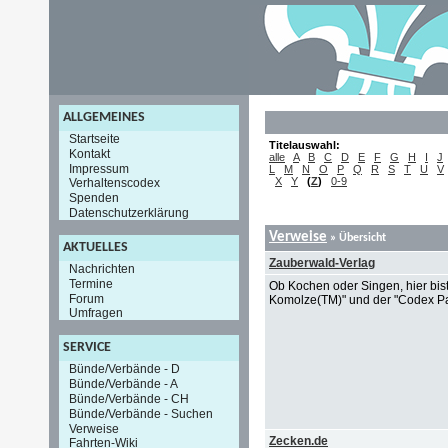
ALLGEMEINES
Startseite
Titelauswahl:
Kontakt
alle
A
B
C
D
E
F
G
H
I
J
Impressum
L
M
N
O
P
Q
R
S
T
U
V
X
Y
(
Z
)
0-9
Verhaltenscodex
Spenden
Datenschutzerklärung
Verweise
» Übersicht
AKTUELLES
Zauberwald-Verlag
Nachrichten
Termine
Ob Kochen oder Singen, hier bist
Forum
Komolze(TM)" und der "Codex 
Umfragen
SERVICE
Bünde/Verbände - D
Bünde/Verbände - A
Bünde/Verbände - CH
Bünde/Verbände - Suchen
Verweise
Zecken.de
Fahrten-Wiki