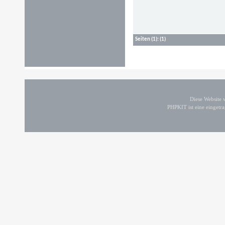
Seiten
(1):
(1)
Diese Website
PHPKIT ist eine einget