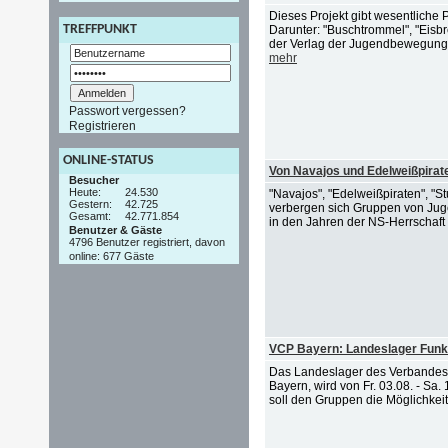
Dieses Projekt gibt wesentlich
TREFFPUNKT
Darunter: "Buschtrommel", "Eisb
der Verlag der Jugendbewegung v
mehr
Passwort vergessen?
Registrieren
ONLINE-STATUS
Von Navajos und Edelweißpirat
Besucher
Heute:
24.530
"Navajos", "Edelweißpiraten", "St
Gestern:
42.725
verbergen sich Gruppen von Jugen
Gesamt:
42.771.854
in den Jahren der NS-Herrschaft 
Benutzer & Gäste
4796 Benutzer registriert, davon
online: 677 Gäste
VCP Bayern: Landeslager Funk
Das Landeslager des Verbandes C
Bayern, wird von Fr. 03.08. - Sa
soll den Gruppen die Möglichke