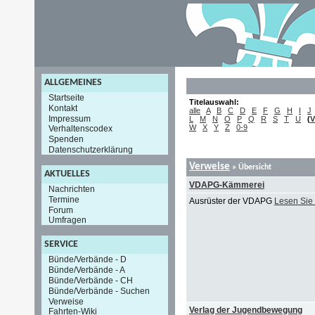
ALLGEMEINES
Startseite
Titelauswahl:
Kontakt
alle
A
B
C
D
E
F
G
H
I
J
Impressum
L
M
N
O
P
Q
R
S
T
U
(
V
W
X
Y
Z
0-9
Verhaltenscodex
Spenden
Datenschutzerklärung
Verweise
» Übersicht
AKTUELLES
VDAPG-Kämmerei
Nachrichten
Termine
Ausrüster der VDAPG
Lesen Sie
Forum
Umfragen
SERVICE
Bünde/Verbände - D
Bünde/Verbände - A
Bünde/Verbände - CH
Bünde/Verbände - Suchen
Verweise
Verlag der Jugendbewegung
Fahrten-Wiki