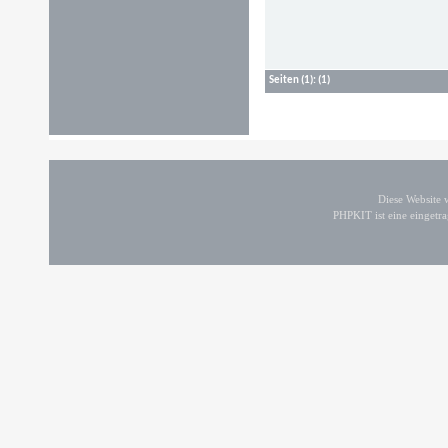
Seiten
(1):
(1)
Diese Website
PHPKIT ist eine einget