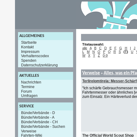
ALLGEMEINES
Startseite
Titelauswahl:
Kontakt
alle
A
B
C
D
E
F
G
H
I
J
Impressum
L
M
N
O
P
Q
R
S
(
T
)
U
W
X
Y
Z
0-9
Verhaltenscodex
Spenden
Datenschutzerklärung
Verweise
Alles, was ein Pf
»
AKTUELLES
Terlirelomtirela: Messer-Schär
Nachrichten
Termine
"Ich schärfe Gebrauchsmesser mi
Forum
Fahrtenmesser oder ähnliches [
Umfragen
zum Einsatz. Ein Härteverlust d
SERVICE
Bünde/Verbände - D
Bünde/Verbände - A
Bünde/Verbände - CH
Bünde/Verbände - Suchen
Verweise
The Official World Scout Shop
Fahrten-Wiki