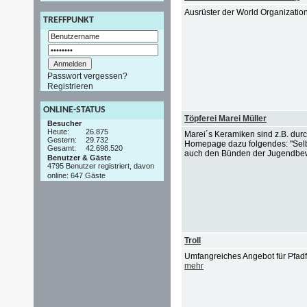
Ausrüster der World Organizati
TREFFPUNKT
Passwort vergessen?
Registrieren
ONLINE-STATUS
Töpferei Marei Müller
Besucher
Heute:
26.875
Marei´s Keramiken sind z.B. durc
Gestern:
29.732
Homepage dazu folgendes: "Selb
Gesamt:
42.698.520
auch den Bünden der Jugendbewe
Benutzer & Gäste
4795 Benutzer registriert, davon
online: 647 Gäste
Troll
Umfangreiches Angebot für Pfadf
mehr