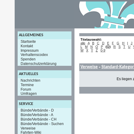
ALLGEMEINES
Titelauswahl:
Startseite
alle
A
B
C
D
E
F
G
H
I
J
Kontakt
L
M
N
O
P
(
Q
)
R
S
T
U
Impressum
W
X
Y
Z
0-9
Verhaltenscodex
Spenden
Datenschutzerklärung
Verweise
Standard-Kategor
»
AKTUELLES
Es liegen 
Nachrichten
Termine
Forum
Umfragen
SERVICE
Bünde/Verbände - D
Bünde/Verbände - A
Bünde/Verbände - CH
Bünde/Verbände - Suchen
Verweise
Fahrten-Wiki