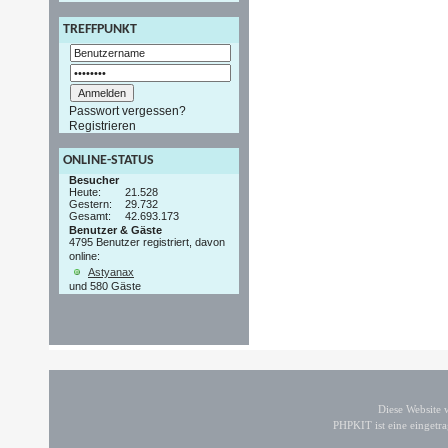
TREFFPUNKT
Passwort vergessen?
Registrieren
ONLINE-STATUS
Besucher
Heute:
21.528
Gestern:
29.732
Gesamt:
42.693.173
Benutzer & Gäste
4795 Benutzer registriert, davon
online:
Astyanax
und 580 Gäste
Diese Website
PHPKIT ist eine einget