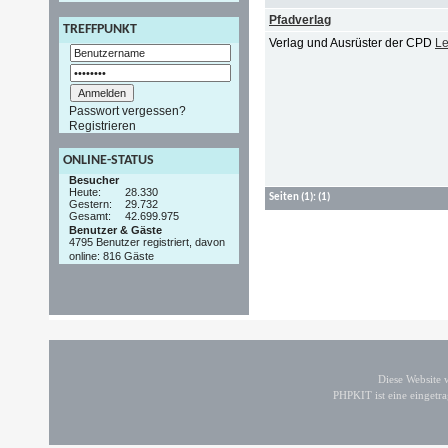
Pfadverlag
TREFFPUNKT
Verlag und Ausrüster der CPD
Le
Passwort vergessen?
Registrieren
ONLINE-STATUS
Besucher
Heute:
28.330
Seiten
(1):
(1)
Gestern:
29.732
Gesamt:
42.699.975
Benutzer & Gäste
4795 Benutzer registriert, davon
online: 816 Gäste
Diese Website
PHPKIT ist eine einget