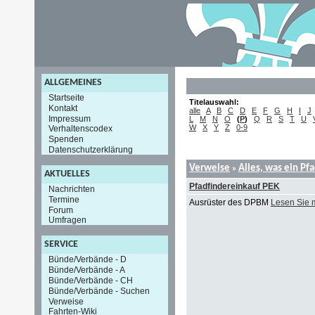
ALLGEMEINES
Startseite
Titelauswahl:
Kontakt
alle
A
B
C
D
E
F
G
H
I
J
Impressum
L
M
N
O
(
P
)
Q
R
S
T
U
W
X
Y
Z
0-9
Verhaltenscodex
Spenden
Datenschutzerklärung
Verweise
Alles, was ein Pf
»
AKTUELLES
Pfadfindereinkauf PEK
Nachrichten
Termine
Ausrüster des DPBM
Lesen Sie 
Forum
Umfragen
SERVICE
Bünde/Verbände - D
Bünde/Verbände - A
Bünde/Verbände - CH
Bünde/Verbände - Suchen
Verweise
Fahrten-Wiki