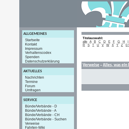
ALLGEMEINES
Titelauswahl:
Startseite
alle
A
B
C
D
E
F
G
H
I
Kontakt
R
S
T
U
V
W
X
Y
Z
0-
Impressum
Verhaltenscodex
Spenden
Datenschutzerklärung
Verweise
Alles, was ein
»
AKTUELLES
Nachrichten
Termine
Forum
Umfragen
SERVICE
Bünde/Verbände - D
Bünde/Verbände - A
Bünde/Verbände - CH
Bünde/Verbände - Suchen
Verweise
Fahrten-Wiki