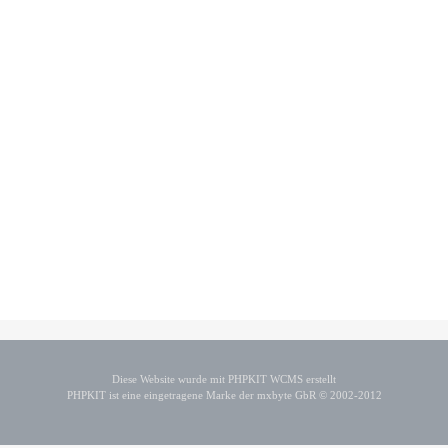
Diese Website wurde mit PHPKIT WCMS erstellt
PHPKIT ist eine eingetragene Marke der mxbyte GbR © 2002-2012