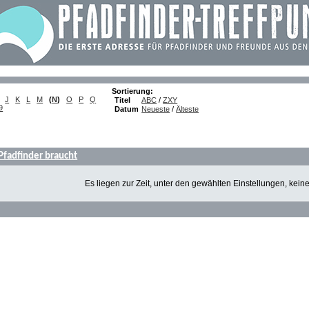
Sortierung:
J
K
L
M
(
N
)
O
P
Q
Titel
ABC
/
ZXY
9
Datum
Neueste
/
Älteste
 Pfadfinder braucht
Es liegen zur Zeit, unter den gewählten Einstellungen, kein