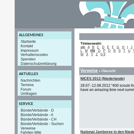
ALLGEMEINES
Startseite
Titelauswahl:
Kontakt
alle
A
B
C
D
E
F
G
H
I
J
Impressum
L
M
(
N
)
O
P
Q
R
S
T
U
W
X
Y
Z
0-9
Verhaltenscodex
Spenden
Datenschutzerklärung
Verweise
» Übersicht
AKTUELLES
NICES 2012 (Niederlande)
Nachrichten
Termine
28.07.-12.08.2012 "400 scouts fr
Forum
have an amazing time next summ
Umfragen
SERVICE
Bünde/Verbände - D
Bünde/Verbände - A
Bünde/Verbände - CH
Bünde/Verbände - Suchen
Verweise
National Jamboree in den Nied
Fahrten-Wiki