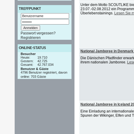
Unter dem Motto SCOUTLIKE bie
TREFFPUNKT
23.07.-02.08.2012 ein Programm 
Überlebenstainings.
Lesen Sie 
Passwort vergessen?
Registrieren
ONLINE-STATUS
National Jamboree in Denmark
Besucher
Heute:
19.710
Die Dänischen Pfadfinder erwart
Gestern:
42.725
ihrem nationalen Jamboree.
Les
Gesamt:
42.767.034
Benutzer & Gäste
4796 Benutzer registriert, davon
online: 703 Gäste
National Jamboree in Iceland 20
Eine Einladung an international
Spuren der Wikinger, Elfen und 