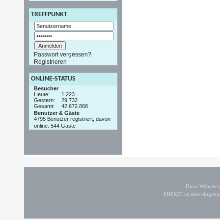
TREFFPUNKT
Passwort vergessen?
Registrieren
ONLINE-STATUS
Besucher
Heute:
1.223
Gestern:
29.732
Gesamt:
42.672.868
Benutzer & Gäste
4795 Benutzer registriert, davon
online: 544 Gäste
Diese Website
PHPKIT ist eine einget