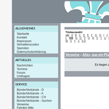
ALLGEMEINES
Titelauswahl:
Startseite
alle
A
B
C
D
E
F
G
H
I
J
Kontakt
L
(
M
)
N
O
P
Q
R
S
T
U
Impressum
W
X
Y
Z
0-9
Verhaltenscodex
Spenden
Datenschutzerklärung
Verweise
Alles, was ein Pf
»
AKTUELLES
Es liegen 
Nachrichten
Termine
Forum
Umfragen
SERVICE
Bünde/Verbände - D
Bünde/Verbände - A
Bünde/Verbände - CH
Bünde/Verbände - Suchen
Verweise
Fahrten-Wiki