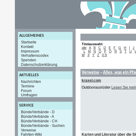
ALLGEMEINES
Startseite
Titelauswahl:
Kontakt
alle
A
B
C
D
E
F
G
H
I
J
Impressum
L
M
N
O
P
Q
R
S
T
U
W
X
Y
Z
0-9
Verhaltenscodex
Spenden
Datenschutzerklärung
Verweise
Alles, was ein Pf
»
AKTUELLES
kraxel.com
Nachrichten
Termine
Outdoorausrüster
Lesen Sie meh
Forum
Umfragen
SERVICE
Bünde/Verbände - D
Bünde/Verbände - A
Bünde/Verbände - CH
Bünde/Verbände - Suchen
Verweise
Karten und Literatur über die S
Fahrten-Wiki