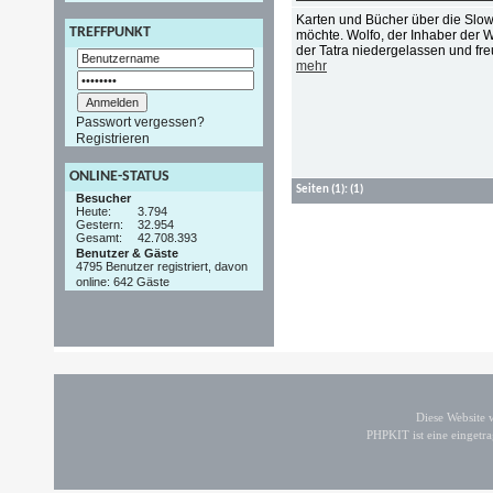
Karten und Bücher über die Slo
TREFFPUNKT
möchte. Wolfo, der Inhaber der W
der Tatra niedergelassen und fre
mehr
Passwort vergessen?
Registrieren
ONLINE-STATUS
Seiten
(1):
(1)
Besucher
Heute:
3.794
Gestern:
32.954
Gesamt:
42.708.393
Benutzer & Gäste
4795 Benutzer registriert, davon
online: 642 Gäste
Diese Website
PHPKIT ist eine einget