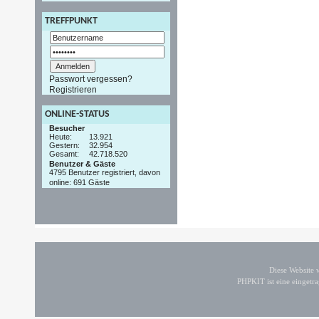
TREFFPUNKT
Passwort vergessen?
Registrieren
ONLINE-STATUS
Besucher
Heute:
13.921
Gestern:
32.954
Gesamt:
42.718.520
Benutzer & Gäste
4795 Benutzer registriert, davon
online: 691 Gäste
Diese Website
PHPKIT ist eine einget