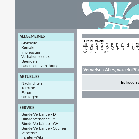
ALLGEMEINES
Titelauswahl:
Startseite
alle
A
B
C
D
E
F
G
H
I
(
J
Kontakt
L
M
N
O
P
Q
R
S
T
U
Impressum
W
X
Y
Z
0-9
Verhaltenscodex
Spenden
Datenschutzerklärung
Verweise
Alles, was ein Pf
»
AKTUELLES
Es liegen 
Nachrichten
Termine
Forum
Umfragen
SERVICE
Bünde/Verbände - D
Bünde/Verbände - A
Bünde/Verbände - CH
Bünde/Verbände - Suchen
Verweise
Fahrten-Wiki