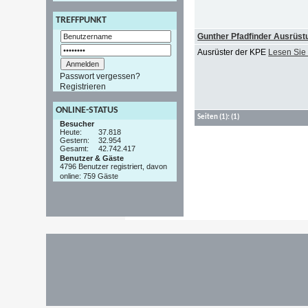
TREFFPUNKT
Gunther Pfadfinder Ausrüst
Ausrüster der KPE
Lesen Sie
Passwort vergessen?
Registrieren
ONLINE-STATUS
Seiten
(1):
(1)
Besucher
Heute:
37.818
Gestern:
32.954
Gesamt:
42.742.417
Benutzer & Gäste
4796 Benutzer registriert, davon
online: 759 Gäste