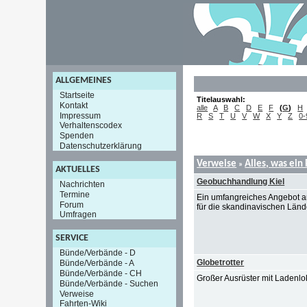
ALLGEMEINES
Startseite
Titelauswahl:
Kontakt
alle
A
B
C
D
E
F
(
G
)
H
Impressum
R
S
T
U
V
W
X
Y
Z
0-
Verhaltenscodex
Spenden
Datenschutzerklärung
Verweise
Alles, was ein
»
AKTUELLES
Geobuchhandlung Kiel
Nachrichten
Termine
Ein umfangreiches Angebot an
Forum
für die skandinavischen Län
Umfragen
SERVICE
Bünde/Verbände - D
Globetrotter
Bünde/Verbände - A
Bünde/Verbände - CH
Großer Ausrüster mit Ladenl
Bünde/Verbände - Suchen
Verweise
Fahrten-Wiki