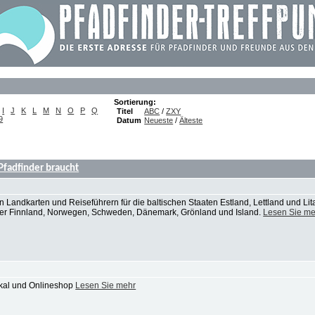
Sortierung:
I
J
K
L
M
N
O
P
Q
Titel
ABC
/
ZXY
9
Datum
Neueste
/
Älteste
 Pfadfinder braucht
 Landkarten und Reiseführern für die baltischen Staaten Estland, Lettland und Lit
der Finnland, Norwegen, Schweden, Dänemark, Grönland und Island.
Lesen Sie me
okal und Onlineshop
Lesen Sie mehr