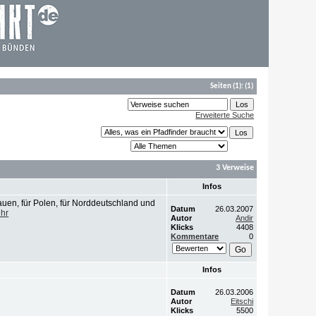
Seiten
(1):
(1)
Erweiterte Suche
3 Verweise
Infos
auen, für Polen, für Norddeutschland und
Datum
26.03.2007
hr
Autor
Andir
Klicks
4408
Kommentare
0
Infos
Datum
26.03.2006
Autor
Eitschi
Klicks
5500