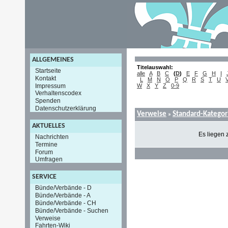
ALLGEMEINES
Titelauswahl:
Startseite
alle
A
B
C
(
D
)
E
F
G
H
I
Kontakt
L
M
N
O
P
Q
R
S
T
U
Impressum
W
X
Y
Z
0-9
Verhaltenscodex
Spenden
Datenschutzerklärung
Verweise
Standard-Kategor
»
AKTUELLES
Es liegen 
Nachrichten
Termine
Forum
Umfragen
SERVICE
Bünde/Verbände - D
Bünde/Verbände - A
Bünde/Verbände - CH
Bünde/Verbände - Suchen
Verweise
Fahrten-Wiki