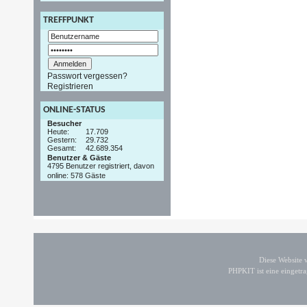
TREFFPUNKT
Passwort vergessen?
Registrieren
ONLINE-STATUS
Besucher
Heute:
17.709
Gestern:
29.732
Gesamt:
42.689.354
Benutzer & Gäste
4795 Benutzer registriert, davon
online: 578 Gäste
Diese Website
PHPKIT ist eine einget