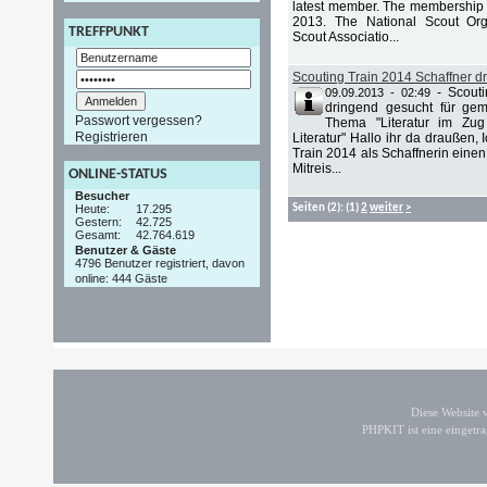
latest member. The membership 
2013. The National Scout Org
TREFFPUNKT
Scout Associatio...
Scouting Train 2014 Schaffner d
-
Scouti
09.09.2013 - 02:49
dringend gesucht für g
Passwort vergessen?
Thema "Literatur im Zug
Registrieren
Literatur" Hallo ihr da draußen,
Train 2014 als Schaffnerin eine
Mitreis...
ONLINE-STATUS
Besucher
Heute:
17.295
Seiten
(2):
(1)
2
weiter
>
Gestern:
42.725
Gesamt:
42.764.619
Benutzer & Gäste
4796 Benutzer registriert, davon
online: 444 Gäste
Diese Website
PHPKIT ist eine einget