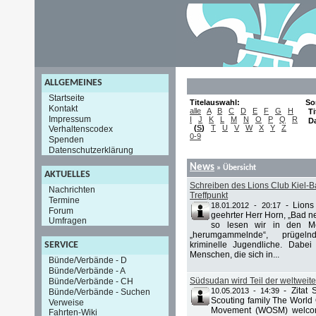
ALLGEMEINES
Startseite
Titelauswahl:
So
Kontakt
alle
A
B
C
D
E
F
G
H
Ti
Impressum
I
J
K
L
M
N
O
P
Q
R
D
(
S
)
T
U
V
W
X
Y
Z
Verhaltenscodex
0-9
Spenden
Datenschutzerklärung
News
» Übersicht
AKTUELLES
Schreiben des Lions Club Kiel-Ba
Nachrichten
Treffpunkt
Termine
-
Lions
18.01.2012 - 20:17
Forum
geehrter Herr Horn, „Bad 
Umfragen
so lesen wir in den M
„herumgammelnde“, prügel
kriminelle Jugendliche. Dabei
SERVICE
Menschen, die sich in...
Bünde/Verbände - D
Bünde/Verbände - A
Südsudan wird Teil der weltweite
Bünde/Verbände - CH
-
Zitat
10.05.2013 - 14:39
Bünde/Verbände - Suchen
Scouting family The World 
Verweise
Movement (WOSM) welcom
Fahrten-Wiki