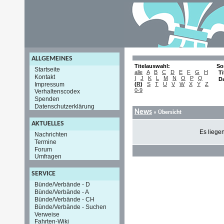
ALLGEMEINES
Titelauswahl:
So
Startseite
alle
A
B
C
D
E
F
G
H
Ti
Kontakt
I
J
K
L
M
N
O
P
Q
D
Impressum
(
R
)
S
T
U
V
W
X
Y
Z
0-9
Verhaltenscodex
Spenden
Datenschutzerklärung
News
» Übersicht
AKTUELLES
Es liege
Nachrichten
Termine
Forum
Umfragen
SERVICE
Bünde/Verbände - D
Bünde/Verbände - A
Bünde/Verbände - CH
Bünde/Verbände - Suchen
Verweise
Fahrten-Wiki