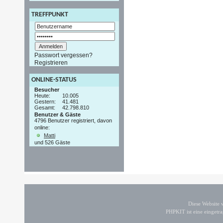
TREFFPUNKT
Passwort vergessen?
Registrieren
ONLINE-STATUS
Besucher
Heute:
10.005
Gestern:
41.481
Gesamt:
42.798.810
Benutzer & Gäste
4796 Benutzer registriert, davon
online:
Matti
und 526 Gäste
Diese Website
PHPKIT ist eine einget