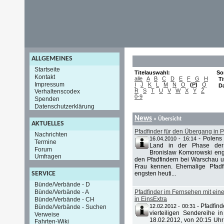
ALLGEMEINES
Startseite
Titelauswahl:
So
Kontakt
alle
A
B
C
D
E
F
G
H
Ti
Impressum
I
J
K
L
M
N
O
(
P
)
Q
D
R
S
T
U
V
W
X
Y
Z
Verhaltenscodex
0-9
Spenden
Datenschutzerklärung
News
» Übersicht
AKTUELLES
Pfadfinder für den Übergang in 
Nachrichten
-
Polens 
16.04.2010 - 16:14
Termine
Land in der Phase der 
Forum
Bronislaw Komorowski eng
Umfragen
den Pfadfindern bei Warschau un
Frau kennen. Ehemalige Pfadf
engsten heuti...
SERVICE
Bünde/Verbände - D
Bünde/Verbände - A
Pfadfinder im Fernsehen mit eine
in EinsExtra
Bünde/Verbände - CH
-
Pfadfind
12.02.2012 - 00:31
Bünde/Verbände - Suchen
vierteiligen Sendereihe 
Verweise
18.02.2012, von 20:15 Uhr
Fahrten-Wiki