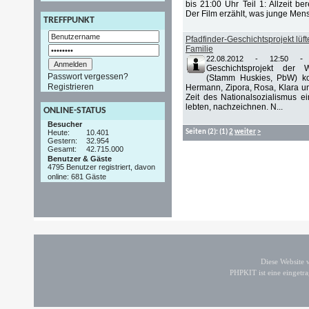
bis 21:00 Uhr Teil 1: Allzeit be
Der Film erzählt, was junge Men
TREFFPUNKT
Pfadfinder-Geschichtsprojekt lüft
Familie
22.08.2012 - 12:50
Geschichtsprojekt der W
Passwort vergessen?
(Stamm Huskies, PbW) ko
Registrieren
Hermann, Zipora, Rosa, Klara un
Zeit des Nationalsozialismus ei
lebten, nachzeichnen. N...
ONLINE-STATUS
Besucher
Heute:
10.401
Seiten
(2):
(1)
2
weiter
>
Gestern:
32.954
Gesamt:
42.715.000
Benutzer & Gäste
4795 Benutzer registriert, davon
online: 681 Gäste
Diese Website
PHPKIT ist eine einget