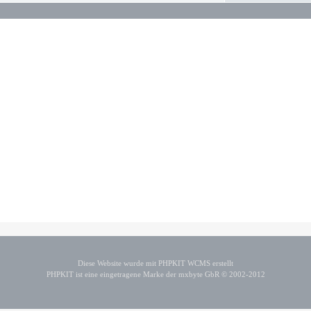
Diese Website wurde mit PHPKIT WCMS erstellt
PHPKIT ist eine eingetragene Marke der mxbyte GbR © 2002-2012