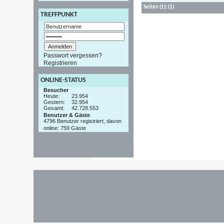
Seiten
(1):
(1)
TREFFPUNKT
Passwort vergessen?
Registrieren
ONLINE-STATUS
Besucher
Heute:
23.954
Gestern:
32.954
Gesamt:
42.728.553
Benutzer & Gäste
4796 Benutzer registriert, davon
online: 759 Gäste