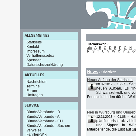
ALLGEMEINES
Startseite
Titelauswahl:
Kontakt
alle
A
B
C
D
E
F
G
H
I
Impressum
R
S
T
U
V
W
X
Y
Z
0-
Verhaltenscodex
Spenden
Datenschutzerklärung
News
» Übersicht
AKTUELLES
Neuer Aufbau der Startseite
Nachrichten
-
Seit
08.02.2017 - 16:27
Termine
neuen Aufbau. Es fin
Forum
Schwarzzeltvolk und von
Umfragen
Feeds einbinden dürfen. Weite
SERVICE
Bünde/Verbände - D
Neu in Würzburg und Umgebun
Bünde/Verbände - A
-
Ha
12.11.2023 - 01:08
pfadfinderisch aktiv ble
Bünde/Verbände - CH
und Sippen in Würz
Bünde/Verbände - Suchen
Mitarbeitende, die Lust auf Si
Verweise
Fahrten-Wiki