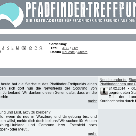
Sortierung:
J
K
L
M
(
N
)
O
P
Q
Titel
ABC
/
ZXY
9
Datum
Neueste
/
Älteste
Neudietendorfer „Stam
 heute hat die Startseite des Pfadfinder-Treffpunkts einen
Pfadfinderinnen und
den sich dort nun die Newsfeeds der Scouting, von
24.02.2014 - 00
 Jurtenland. Wir danken diesen Seiten dafür, dass wir die
gegründeten Sta
rhin...
Teil der Lan
mehr
Kornhochheim durch Ü
g und Lust, aktiv zu bleiben?
llo, wenn du neu in Würzburg und Umgebung bist und
iben willst, melde dich doch bei uns! Wir suchen für Meuten
burg-Hubland und Gerbrunn bzw. Estenfeld noch
ppen- oder Meut...
mehr