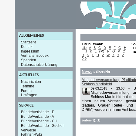
ALLGEMEINES
Startseite
Titelauswahl:
So
Kontakt
alle
A
B
C
D
E
F
G
H
Ti
Impressum
I
J
K
L
(
M
)
N
O
P
Q
D
R
S
T
U
V
W
X
Y
Z
Verhaltenscodex
0-9
Spenden
Datenschutzerklärung
News
» Übersicht
AKTUELLES
Mitgliederversammlung Pfadfinder
Nachrichten
Schloss Martinfeld
Termine
-
B
09.03.2015 - 23:53
Forum
Mitgliederversammlung
Umfragen
Schloss Martinfeld hat der 
einen neuen Vorstand gewähl
(sadarji, Grauer Reiter) und
SERVICE
DPBM) wurden in ihrem Amt bes.
Bünde/Verbände - D
Bünde/Verbände - A
Bünde/Verbände - CH
Seiten
(1):
(1)
Bünde/Verbände - Suchen
Verweise
Fahrten-Wiki