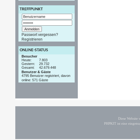
TREFFPUNKT
Passwort vergessen?
Registrieren
ONLINE-STATUS
Besucher
Heute:
7.803
Gestern:
29.732
Gesamt:
42.679.448
Benutzer & Gäste
4795 Benutzer registriert, davon
online: 571 Gäste
Diese Website
PHPKIT ist eine einget