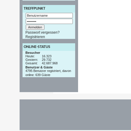
TREFFPUNKT
Passwort vergessen?
Registrieren
ONLINE-STATUS
Besucher
Heute:
16.323
Gestern:
29.732
Gesamt:
42.687.968
Benutzer & Gäste
4795 Benutzer registriert, davon
online: 639 Gäste