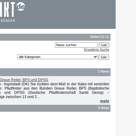
Seiten
(1):
(1)
Erweiterte Suche
2 News
, Graue Reiter, BPS und DPSG
-
Ingolstadt (DK) Sie rückten dem Müll in der Natur mit vereinten
5
be: Pfadfinder aus den Bünden Graue Reiter, BPS (Baptistische
aft) und DPSG (Deutsche Pfadfinderschaft Sankt Georg) –
ge zwischen 13 und 2...
mehr
2 News