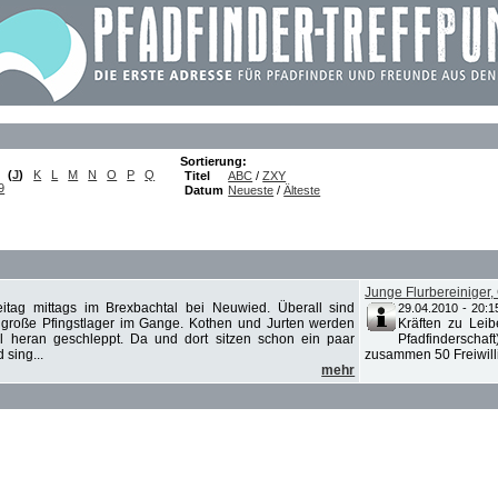
Sortierung:
(
J
)
K
L
M
N
O
P
Q
Titel
ABC
/
ZXY
9
Datum
Neueste
/
Älteste
Junge Flurbereiniger
eitag mittags im Brexbachtal bei Neuwied. Überall sind
29.04.2010 - 20:1
s große Pfingstlager im Gange. Kothen und Jurten werden
Kräften zu Lei
el heran geschleppt. Da und dort sitzen schon ein paar
Pfadfindersch
sing...
zusammen 50 Freiwilli
mehr