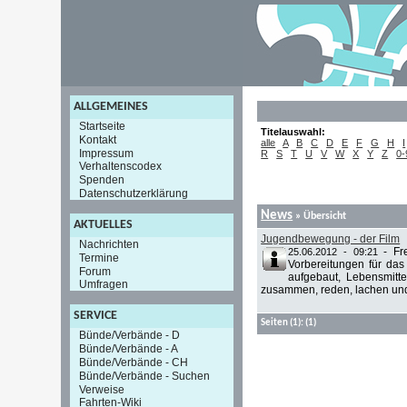
ALLGEMEINES
Startseite
Titelauswahl:
Kontakt
alle
A
B
C
D
E
F
G
H
I
Impressum
R
S
T
U
V
W
X
Y
Z
0-
Verhaltenscodex
Spenden
Datenschutzerklärung
News
» Übersicht
AKTUELLES
Jugendbewegung - der Film
Nachrichten
-
Fr
25.06.2012 - 09:21
Termine
Vorbereitungen für da
Forum
aufgebaut, Lebensmitt
Umfragen
zusammen, reden, lachen und 
SERVICE
Seiten
(1):
(1)
Bünde/Verbände - D
Bünde/Verbände - A
Bünde/Verbände - CH
Bünde/Verbände - Suchen
Verweise
Fahrten-Wiki