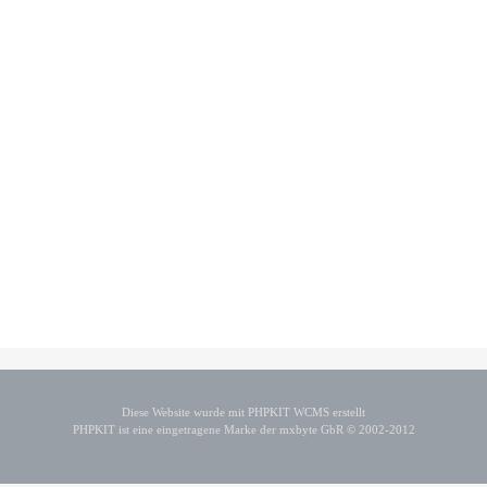
Diese Website wurde mit PHPKIT WCMS erstellt
PHPKIT ist eine eingetragene Marke der mxbyte GbR © 2002-2012