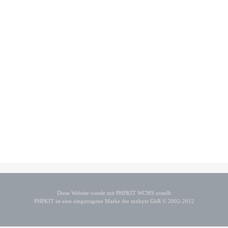
Diese Website wurde mit PHPKIT WCMS erstellt
PHPKIT ist eine eingetragene Marke der mxbyte GbR © 2002-2012