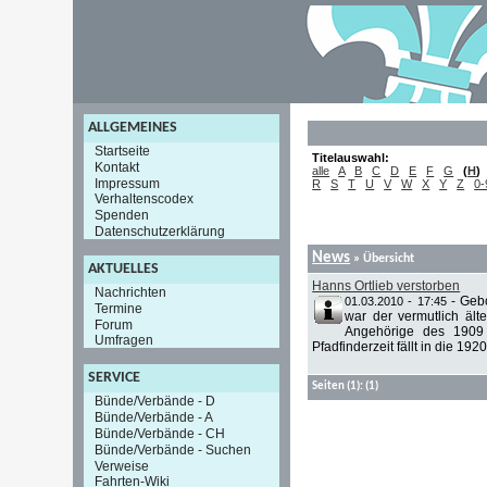
ALLGEMEINES
Startseite
Titelauswahl:
Kontakt
alle
A
B
C
D
E
F
G
(
H
)
Impressum
R
S
T
U
V
W
X
Y
Z
0-
Verhaltenscodex
Spenden
Datenschutzerklärung
News
» Übersicht
AKTUELLES
Hanns Ortlieb verstorben
Nachrichten
-
Gebo
01.03.2010 - 17:45
Termine
war der vermutlich ält
Forum
Angehörige des 1909 
Umfragen
Pfadfinderzeit fällt in die 1920e
SERVICE
Seiten
(1):
(1)
Bünde/Verbände - D
Bünde/Verbände - A
Bünde/Verbände - CH
Bünde/Verbände - Suchen
Verweise
Fahrten-Wiki