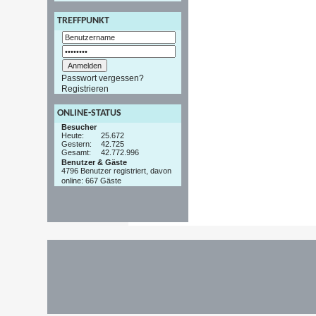
TREFFPUNKT
Passwort vergessen?
Registrieren
ONLINE-STATUS
Besucher
Heute:
25.672
Gestern:
42.725
Gesamt:
42.772.996
Benutzer & Gäste
4796 Benutzer registriert, davon
online: 667 Gäste