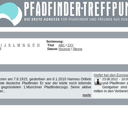
Sortierung:
I
J
K
L
M
N
O
P
Q
Titel
ABC
/
ZXY
9
Datum
Neueste
/
Älteste
Helfer bei den Euro
ren am 7.8.1915, gestorben am 6.1.2010 Hannes Ortlieb
23.08.2012 - 10:0
este deutsche Pfadfinder. Er war der letzte noch lebende
und Pfadfinde
gegründeten 1.Münchner Pfadfinderzugs. Seine aktive
Gastgeber sind
r...
mitten in den Vorberei
mehr