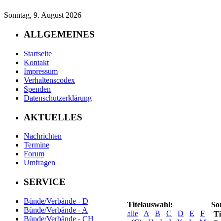
Sonntag, 9. August 2026
ALLGEMEINES
Startseite
Kontakt
Impressum
Verhaltenscodex
Spenden
Datenschutzerklärung
AKTUELLES
Nachrichten
Termine
Forum
Umfragen
SERVICE
Bünde/Verbände - D
Titelauswahl:
So
Bünde/Verbände - A
alle
A
B
C
D
E
F
Ti
Bünde/Verbände - CH