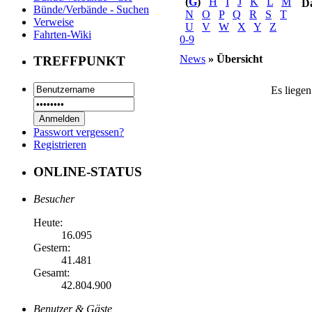
(
G
)
H
I
J
K
L
M
D
Bünde/Verbände - Suchen
N
O
P
Q
R
S
T
Verweise
U
V
W
X
Y
Z
Fahrten-Wiki
0-9
News
» Übersicht
TREFFPUNKT
Es liegen
Passwort vergessen?
Registrieren
ONLINE-STATUS
Besucher
Heute:
16.095
Gestern:
41.481
Gesamt:
42.804.900
Benutzer & Gäste