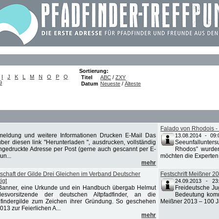
Sortierung:
I
J
K
L
M
N
O
P
Q
Titel
ABC
/
ZXY
9
Datum
Neueste
/
Älteste
Falado von Rhodois -
meldung und weitere Informationen Drucken E-Mail Das
13.08.2014 - 09:
ber diesen link "Herunterladen ", ausdrucken, vollständig
Seeunfallunters
ingedruckte Adresse per Post (gerne auch gescannt per E-
Rhodos” wurden 
un...
möchten die Experten
mehr
dschaft der Gilde Drei Gleichen im Verband Deutscher
Festschrift Meißner 2
igt
24.09.2013 - 23
Banner, eine Urkunde und ein Handbuch übergab Helmut
Freideutsche J
esvorsitzende der deutschen Altpfadfinder, an die
Bedeutung kommt
adfindergilde zum Zeichen ihrer Gründung. So geschehen
Meißner 2013 – 100 J
3 zur Feierlichen A...
mehr