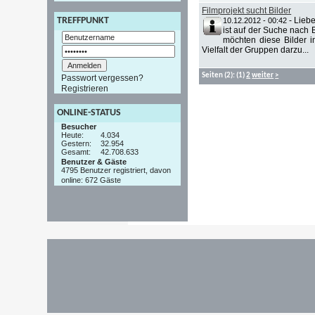
Filmprojekt sucht Bilder
-
Liebe
TREFFPUNKT
10.12.2012 - 00:42
ist auf der Suche nach 
möchten diese Bilder i
Vielfalt der Gruppen darzu...
Seiten
(2):
(1)
2
weiter
>
Passwort vergessen?
Registrieren
ONLINE-STATUS
Besucher
Heute:
4.034
Gestern:
32.954
Gesamt:
42.708.633
Benutzer & Gäste
4795 Benutzer registriert, davon
online: 672 Gäste