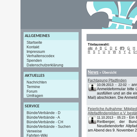
ALLGEMEINES
Startseite
Titelauswahl:
Kontakt
alle
A
B
C
D
E
(
F
)
G
H
Impressum
R
S
T
U
V
W
X
Y
Z
0-
Verhaltenscodex
Spenden
Datenschutzerklärung
News
» Übersicht
AKTUELLES
Fachtagung Pfadfinden
Nachrichten
-
an
10.09.2013 - 22:02
Termine
Anmeldeformular bitte ü
Forum
ausfüllen und an die e
Umfragen
Mail) abschicken. Die Anmeld
SERVICE
Feierliche Aufnahme: Mitglie
Bünde/Verbände - D
Altpfadfindergilden e.V. bestät
Bünde/Verbände - A
-
Ein 
11.10.2013 - 05:23
Reitberger, der Bund
Bünde/Verbände - CH
Neudietendorfer Altpf
Bünde/Verbände - Suchen
am Abend des 9. November 201
Verweise
Fahrten-Wiki