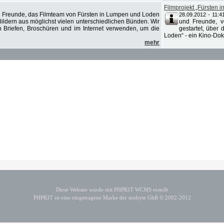
Filmprojekt „Fürsten
 Freunde, das Filmteam von Fürsten in Lumpen und Loden
28.09.2012 - 11:4
Bildern aus möglichst vielen unterschiedlichen Bünden. Wir
und Freunde, v
n Briefen, Broschüren und im Internet verwenden, um die
gestartet, über
Loden“ - ein Kino-Doku
mehr
Diese Website wurde mit PHPKIT WCMS erstellt
PHPKIT ist eine eingetragene Marke der mxbyte GbR © 2002-2012