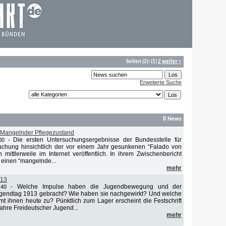
Seiten
(2):
(1)
2
weiter
>
Erweiterte Suche
8 News
 Mangelnder Pflegezustand
-
Die ersten Untersuchungsergebnisse der Bundesstelle für
00
uchung hinsichtlich der vor einem Jahr gesunkenen “Falado von
mittlerweile im Internet veröffentlich. In ihrem Zwischenbericht
 einen “mangelnde...
mehr
013
-
Welche Impulse haben die Jugendbewegung und der
:40
ugendtag 1913 gebracht? Wie haben sie nachgewirkt? Und welche
 ihnen heute zu? Pünktlich zum Lager erscheint die Festschrift
ahre Freideutscher Jugend...
mehr