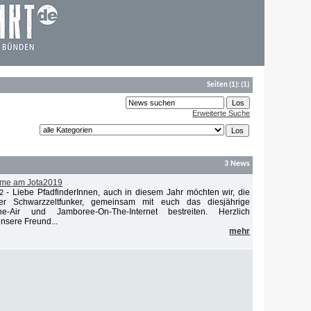
Seiten
(1):
(1)
Erweiterte Suche
3 News
ahme am Jota2019
-
Liebe PfadfinderInnen, auch in diesem Jahr möchten wir, die
2
er Schwarzzeltfunker, gemeinsam mit euch das diesjährige
he-Air und Jamboree-On-The-Internet bestreiten. Herzlich
unsere Freund...
mehr