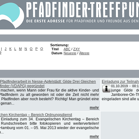
Sortierung:
I
J
K
L
M
N
O
P
Q
Titel
ABC
/
ZXY
9
Datum
Neueste
/
Älteste
fadfinderarbeit in Nesse-Apfelstädt: Gilde Drei Gleichen
Einladung zur Teiln
dfinder (VDAPG) gegründet
01.10.2019 - 00:1
machen, wenn Mann oder Frau für die aktive Kinder- und
junge Gilde d
fadfindern zu alt geworden ist oder die Zeit nicht mehr
Jamboree-On-T
m Pfadfinden aber noch besteht? Richtig! Man gründet eine
eingeladen sind alle 
genan...
mehr
chen Kirchentag – Bereich Ordnungsdienst
 ! Einladung zum 34. Evangelischen Kirchentag – Bereich
Rundschreiben bitte fotokopieren und weiterverteilen!
n Hamburg vom 01. – 05. Mai 2013 wieder der evangelische
...
mehr