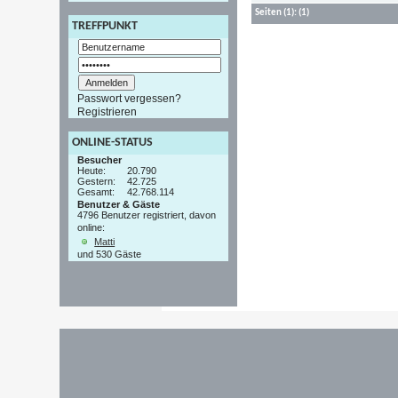
Seiten
(1):
(1)
TREFFPUNKT
Passwort vergessen?
Registrieren
ONLINE-STATUS
Besucher
Heute:
20.790
Gestern:
42.725
Gesamt:
42.768.114
Benutzer & Gäste
4796 Benutzer registriert, davon
online:
Matti
und 530 Gäste