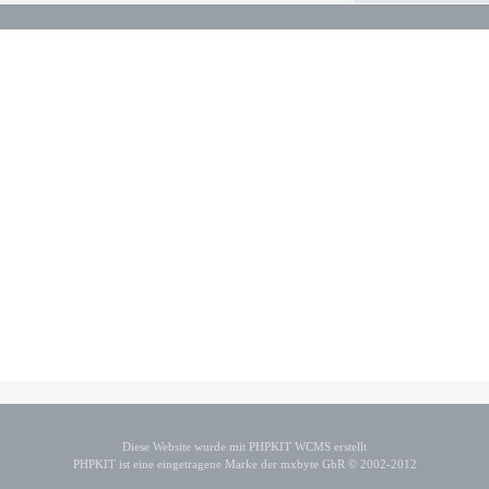
Diese Website wurde mit PHPKIT WCMS erstellt
PHPKIT ist eine eingetragene Marke der mxbyte GbR © 2002-2012