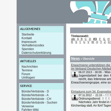
ALLGEMEINES
Startseite
Titelauswahl:
Kontakt
alle
A
B
C
D
(
E
)
F
G
H
Impressum
R
S
T
U
V
W
X
Y
Z
0-
Verhaltenscodex
Spenden
Datenschutzerklärung
News
» Übersicht
AKTUELLES
Erwachsene unterstützen die P
Nachrichten
im Verband Deutscher Altpfa
Termine
-
Was 
06.07.2013 - 00:09
Forum
Jugendarbeit bei den P
Umfragen
reicht, das Interesse a
Erwachsenengruppe, eine so 
SERVICE
Bünde/Verbände - D
Einladung zum 34. Evangelis
Bünde/Verbände - A
-
! !
07.11.2012 - 21:15
Ordnungsdienst ! ! ! 
Bünde/Verbände - CH
Nächstes Jahr findet i
Bünde/Verbände - Suchen
Kirchentag statt. An fünf Tagen
Verweise
Fahrten-Wiki