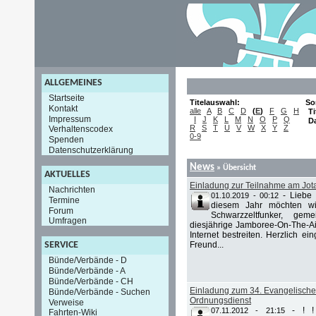
ALLGEMEINES
Startseite
Titelauswahl:
So
Kontakt
alle
A
B
C
D
(
E
)
F
G
H
Ti
Impressum
I
J
K
L
M
N
O
P
Q
D
R
S
T
U
V
W
X
Y
Z
Verhaltenscodex
0-9
Spenden
Datenschutzerklärung
News
» Übersicht
AKTUELLES
Einladung zur Teilnahme am Jo
Nachrichten
-
Liebe 
01.10.2019 - 00:12
Termine
diesem Jahr möchten wi
Forum
Schwarzzeltfunker, ge
Umfragen
diesjährige Jamboree-On-The-A
Internet bestreiten. Herzlich ei
Freund...
SERVICE
Bünde/Verbände - D
Bünde/Verbände - A
Bünde/Verbände - CH
Einladung zum 34. Evangelische
Bünde/Verbände - Suchen
Ordnungsdienst
Verweise
-
! 
07.11.2012 - 21:15
Fahrten-Wiki