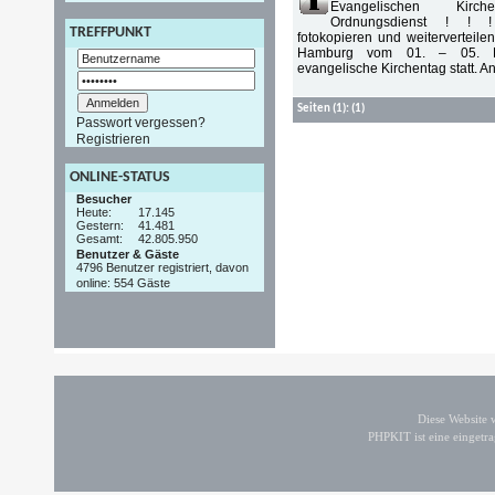
Evangelischen Kir
Ordnungsdienst ! ! !
TREFFPUNKT
fotokopieren und weiterverteilen
Hamburg vom 01. – 05. M
evangelische Kirchentag statt. An
Seiten
(1):
(1)
Passwort vergessen?
Registrieren
ONLINE-STATUS
Besucher
Heute:
17.145
Gestern:
41.481
Gesamt:
42.805.950
Benutzer & Gäste
4796 Benutzer registriert, davon
online: 554 Gäste
Diese Website
PHPKIT ist eine einget