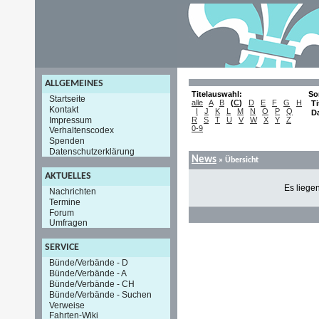
ALLGEMEINES
Titelauswahl:
So
Startseite
alle
A
B
(
C
)
D
E
F
G
H
Ti
Kontakt
I
J
K
L
M
N
O
P
Q
D
Impressum
R
S
T
U
V
W
X
Y
Z
0-9
Verhaltenscodex
Spenden
Datenschutzerklärung
News
» Übersicht
AKTUELLES
Es liege
Nachrichten
Termine
Forum
Umfragen
SERVICE
Bünde/Verbände - D
Bünde/Verbände - A
Bünde/Verbände - CH
Bünde/Verbände - Suchen
Verweise
Fahrten-Wiki