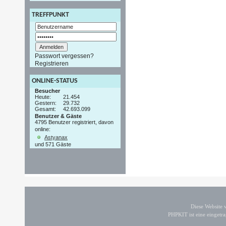
TREFFPUNKT
Passwort vergessen?
Registrieren
ONLINE-STATUS
Besucher
Heute:
21.454
Gestern:
29.732
Gesamt:
42.693.099
Benutzer & Gäste
4795 Benutzer registriert, davon
online:
Astyanax
und 571 Gäste
Diese Website
PHPKIT ist eine einget