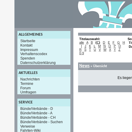
ALLGEMEINES
Titelauswahl:
So
Startseite
alle
A
B
(
C
)
D
E
F
G
H
Ti
Kontakt
I
J
K
L
M
N
O
P
Q
D
Impressum
R
S
T
U
V
W
X
Y
Z
0-9
Verhaltenscodex
Spenden
Datenschutzerklärung
News
» Übersicht
AKTUELLES
Es liege
Nachrichten
Termine
Forum
Umfragen
SERVICE
Bünde/Verbände - D
Bünde/Verbände - A
Bünde/Verbände - CH
Bünde/Verbände - Suchen
Verweise
Fahrten-Wiki