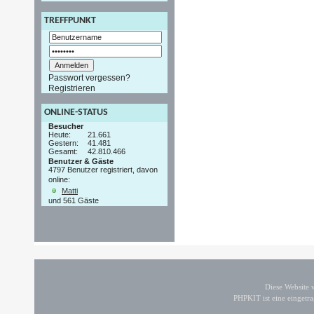
TREFFPUNKT
Passwort vergessen?
Registrieren
ONLINE-STATUS
Besucher
Heute:
21.661
Gestern:
41.481
Gesamt:
42.810.466
Benutzer & Gäste
4797 Benutzer registriert, davon
online:
Matti
und 561 Gäste
Diese Website
PHPKIT ist eine einget