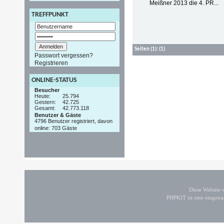
Meißner 2013 die 4. PR...
TREFFPUNKT
Seiten
(1):
(1)
Passwort vergessen?
Registrieren
ONLINE-STATUS
Besucher
Heute:
25.794
Gestern:
42.725
Gesamt:
42.773.118
Benutzer & Gäste
4796 Benutzer registriert, davon
online: 703 Gäste
Diese Website
PHPKIT ist eine einget