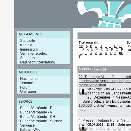
ALLGEMEINES
Startseite
Titelauswahl:
So
Kontakt
alle
A
B
C
D
E
F
G
H
Ti
Impressum
I
J
K
L
M
N
O
P
Q
R
D
S
T
U
V
W
X
Y
Z
(
0-
Verhaltenscodex
9
)
Spenden
Datenschutzerklärung
News
» Übersicht
AKTUELLES
22. Thüringer Aktion Friedenslich
Nachrichten
Landesweite Verbreitung beginn
Termine
Nesse-Apfelstädt
Forum
-
22. Thür
20.12.2011 - 06:24
Umfragen
bahnt sich an Landesweit
23. Dezember in Nesse-Ap
in Suhl produzierten Eurovision
SERVICE
100.000 Lichter“ wünschten si
Bünde/Verbände - D
mög...
Bünde/Verbände - A
Bünde/Verbände - CH
4. Pressemitteilung Hoher Meiß
Bünde/Verbände - Suchen
-
Sehr ge
05.07.2013 - 11:15
Verweise
hiermit übersende ich Ihne
Fahrten-Wiki