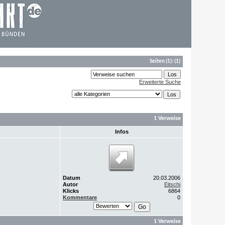
Seiten
(1):
(1)
Erweiterte Suche
1 Verweise
Infos
Datum
20.03.2006
Autor
Eitschi
Klicks
6864
Kommentare
0
1 Verweise