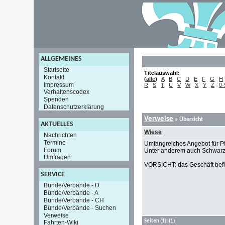
ALLGEMEINES
Startseite
Titelauswahl:
Kontakt
(
alle
)
A
B
C
D
E
F
G
H
Impressum
R
S
T
U
V
W
X
Y
Z
0-
Verhaltenscodex
Spenden
Datenschutzerklärung
Verweise
» Übersicht
AKTUELLES
Wiese
Nachrichten
Termine
Umfangreiches Angebot für Pf
Forum
Unter anderem auch Schwarzz
Umfragen
VORSICHT: das Geschäft befin
SERVICE
Bünde/Verbände - D
Bünde/Verbände - A
Bünde/Verbände - CH
Bünde/Verbände - Suchen
Verweise
Seiten
(1):
(1)
Fahrten-Wiki