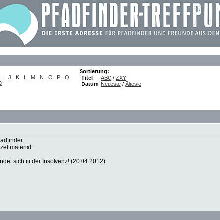
Sortierung:
I
J
K
L
M
N
O
P
Q
Titel
ABC
/
ZXY
9
Datum
Neueste
/
Älteste
adfinder.
eltmaterial.
det sich in der Insolvenz! (20.04.2012)