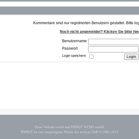
Kommentare sind nur registrierten Benutzern gestattet. Bitte lo
Noch nicht angemeldet? Klicken Sie bitte hie
Benutzername
Passwort
Login speichern
Diese Website wurde mit PHPKIT WCMS erstellt
PHPKIT ist eine eingetragene Marke der mxbyte GbR © 2002-2012