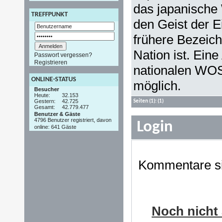
das japanische 
TREFFPUNKT
den Geist der E
frühere Bezeich
Nation ist. Ein
Passwort vergessen?
Registrieren
nationalen WO
ONLINE-STATUS
möglich.
Besucher
Heute:
32.153
Gestern:
42.725
Seiten
(1):
(1)
Gesamt:
42.779.477
Benutzer & Gäste
4796 Benutzer registriert, davon
Login
online: 641 Gäste
Kommentare sin
Noch nicht 