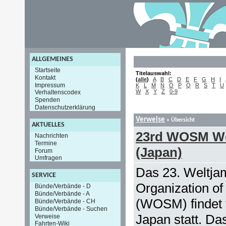
ALLGEMEINES
Startseite
Titelauswahl:
Kontakt
(
alle
)
A
B
C
D
E
F
G
H
I
Impressum
K
L
M
N
O
P
Q
R
S
T
U
W
X
Y
Z
0-9
Verhaltenscodex
Spenden
Datenschutzerklärung
Verweise
» Übersicht
AKTUELLES
23rd WOSM Wo
Nachrichten
Termine
(Japan)
Forum
Umfragen
Das 23. Weltja
SERVICE
Organization o
Bünde/Verbände - D
Bünde/Verbände - A
(WOSM) findet 
Bünde/Verbände - CH
Bünde/Verbände - Suchen
Japan statt. Da
Verweise
Fahrten-Wiki