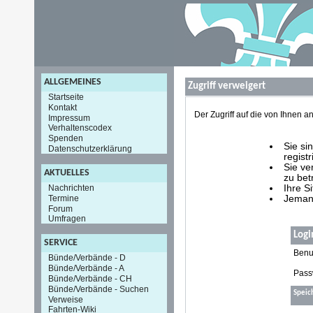
ALLGEMEINES
Zugriff verweigert
Startseite
Kontakt
Der Zugriff auf die von Ihnen
Impressum
Verhaltenscodex
Spenden
Sie si
Datenschutzerklärung
registr
Sie ve
AKTUELLES
zu bet
Nachrichten
Ihre S
Termine
Jemand
Forum
Umfragen
Logi
SERVICE
Benu
Bünde/Verbände - D
Bünde/Verbände - A
Pass
Bünde/Verbände - CH
Bünde/Verbände - Suchen
Speic
Verweise
Fahrten-Wiki