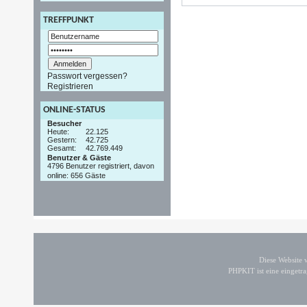
TREFFPUNKT
Passwort vergessen?
Registrieren
ONLINE-STATUS
Besucher
Heute:
22.125
Gestern:
42.725
Gesamt:
42.769.449
Benutzer & Gäste
4796 Benutzer registriert, davon
online: 656 Gäste
Diese Website
PHPKIT ist eine einget