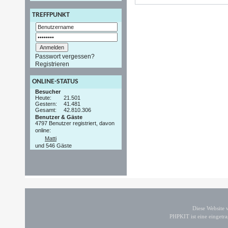
TREFFPUNKT
Passwort vergessen?
Registrieren
ONLINE-STATUS
Besucher
Heute:
21.501
Gestern:
41.481
Gesamt:
42.810.306
Benutzer & Gäste
4797 Benutzer registriert, davon
online:
Matti
und 546 Gäste
Diese Website
PHPKIT ist eine einget