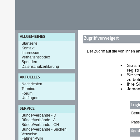
ALLGEMEINES
Zugriff verweigert
Startseite
Kontakt
Der Zugriff auf die von Ihnen
Impressum
Verhaltenscodex
Spenden
Sie si
Datenschutzerklärung
registr
Sie ve
AKTUELLES
zu bet
Nachrichten
Ihre S
Termine
Jemand
Forum
Umfragen
Logi
SERVICE
Benu
Bünde/Verbände - D
Bünde/Verbände - A
Pass
Bünde/Verbände - CH
Bünde/Verbände - Suchen
Speic
Verweise
Fahrten-Wiki