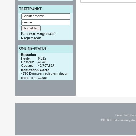
TREFFPUNKT
Passwort vergessen?
Registrieren
ONLINE-STATUS
Besucher
Heute:
9.012
Gestern:
41.481
Gesamt:
42.797.817
Benutzer & Gäste
4796 Benutzer registriert, davon
online: 571 Gäste
Diese Website
PHPKIT ist eine einget