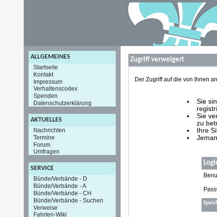
ALLGEMEINES
Zugriff verweigert
Startseite
Kontakt
Der Zugriff auf die von Ihnen
Impressum
Verhaltenscodex
Spenden
Sie si
Datenschutzerklärung
registr
Sie ve
AKTUELLES
zu bet
Nachrichten
Ihre S
Termine
Jemand
Forum
Umfragen
Logi
SERVICE
Benu
Bünde/Verbände - D
Bünde/Verbände - A
Pass
Bünde/Verbände - CH
Bünde/Verbände - Suchen
Speic
Verweise
Fahrten-Wiki