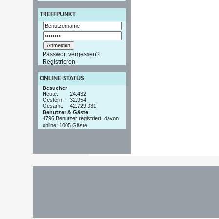
TREFFPUNKT
Passwort vergessen?
Registrieren
ONLINE-STATUS
Besucher
Heute:
24.432
Gestern:
32.954
Gesamt:
42.729.031
Benutzer & Gäste
4796 Benutzer registriert, davon
online: 1005 Gäste