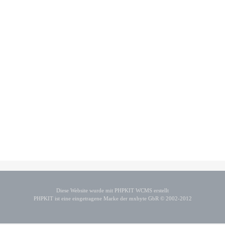
Diese Website wurde mit PHPKIT WCMS erstellt
PHPKIT ist eine eingetragene Marke der mxbyte GbR © 2002-2012