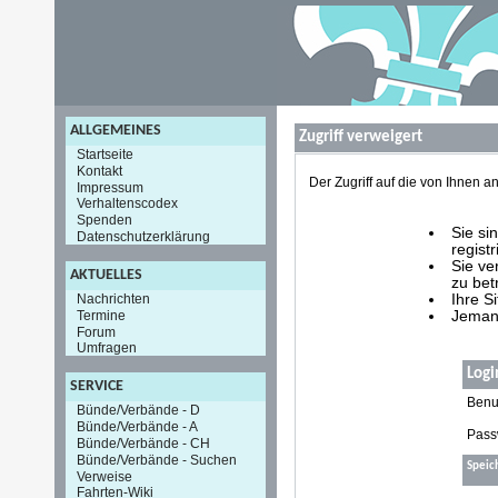
ALLGEMEINES
Zugriff verweigert
Startseite
Kontakt
Der Zugriff auf die von Ihnen
Impressum
Verhaltenscodex
Spenden
Sie si
Datenschutzerklärung
registr
Sie ve
AKTUELLES
zu bet
Nachrichten
Ihre S
Termine
Jemand
Forum
Umfragen
Logi
SERVICE
Benu
Bünde/Verbände - D
Bünde/Verbände - A
Pass
Bünde/Verbände - CH
Bünde/Verbände - Suchen
Speic
Verweise
Fahrten-Wiki