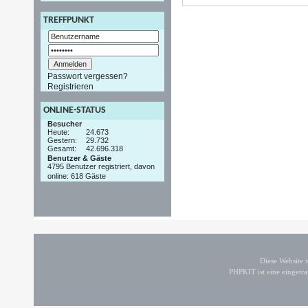
TREFFPUNKT
Passwort vergessen?
Registrieren
ONLINE-STATUS
Besucher
Heute:
24.673
Gestern:
29.732
Gesamt:
42.696.318
Benutzer & Gäste
4795 Benutzer registriert, davon
online: 618 Gäste
Diese Website
PHPKIT ist eine einget