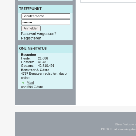
TREFFPUNKT
Passwort vergessen?
Registrieren
ONLINE-STATUS
Besucher
Heute:
21.686
Gestern:
41.481
Gesamt:
42.810.491
Benutzer & Gäste
4797 Benutzer registriert, davon
online:
Matti
und 594 Gäste
Diese Website
PHPKIT ist eine einget