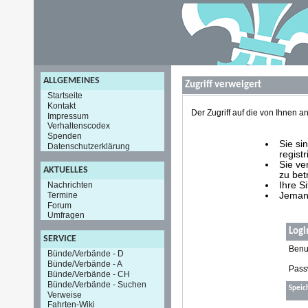
ALLGEMEINES
Zugriff verweigert
Startseite
Kontakt
Der Zugriff auf die von Ihnen
Impressum
Verhaltenscodex
Spenden
Sie si
Datenschutzerklärung
registr
Sie ve
AKTUELLES
zu bet
Nachrichten
Ihre S
Termine
Jemand
Forum
Umfragen
Logi
SERVICE
Benu
Bünde/Verbände - D
Bünde/Verbände - A
Pass
Bünde/Verbände - CH
Bünde/Verbände - Suchen
Speic
Verweise
Fahrten-Wiki