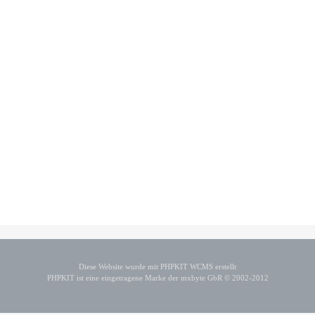
Diese Website wurde mit PHPKIT WCMS erstellt
PHPKIT ist eine eingetragene Marke der mxbyte GbR © 2002-2012