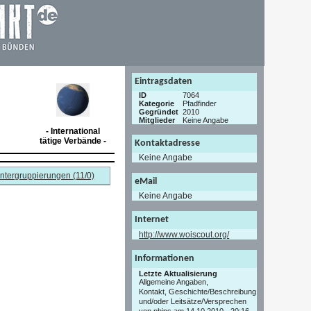
Eintragsdaten
ID
7064
Kategorie
Pfadfinder
Gegründet
2010
Mitglieder
Keine Angabe
- International
tätige Verbände -
Kontaktadresse
Keine Angabe
ntergruppierungen (11/0)
eMail
Keine Angabe
Internet
http://www.woiscout.org/
Informationen
Letzte Aktualisierung
Allgemeine Angaben,
Kontakt, Geschichte/Beschreibung
und/oder Leitsätze/Versprechen