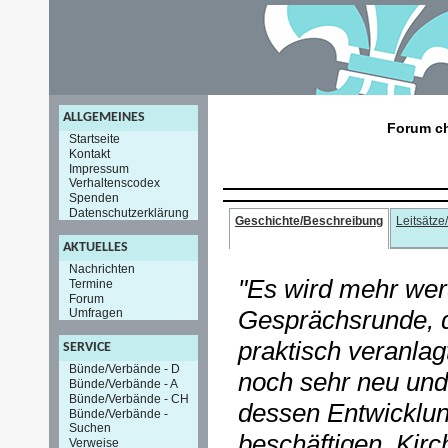
ALLGEMEINES
Forum ch
Startseite
Kontakt
Impressum
Verhaltenscodex
Spenden
Datenschutzerklärung
Geschichte/Beschreibung
Leitsätze
AKTUELLES
Nachrichten
"Es wird mehr wer
Termine
Forum
Gesprächsrunde, d
Umfragen
praktisch veranlag
SERVICE
Bünde/Verbände - D
noch sehr neu und
Bünde/Verbände - A
Bünde/Verbände - CH
dessen Entwicklun
Bünde/Verbände -
Suchen
beschäftigen. Kirc
Verweise