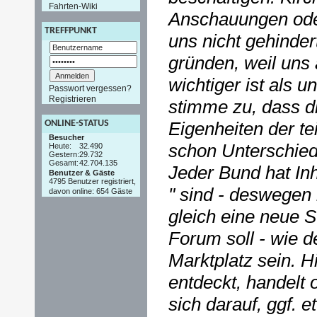
Fahrten-Wiki
Anschauungen od
TREFFPUNKT
uns nicht gehinde
gründen, weil uns 
wichtiger ist als 
Passwort vergessen?
Registrieren
stimme zu, dass d
ONLINE-STATUS
Eigenheiten der t
Besucher
schon Unterschied
Heute:
32.490
Gestern:
29.732
Gesamt:
42.704.135
Jeder Bund hat Inh
Benutzer & Gäste
4795 Benutzer registriert,
" sind - deswegen
davon online: 654 Gäste
gleich eine neue S
Forum soll - wie d
Marktplatz sein. Hi
entdeckt, handelt 
sich darauf, ggf. 