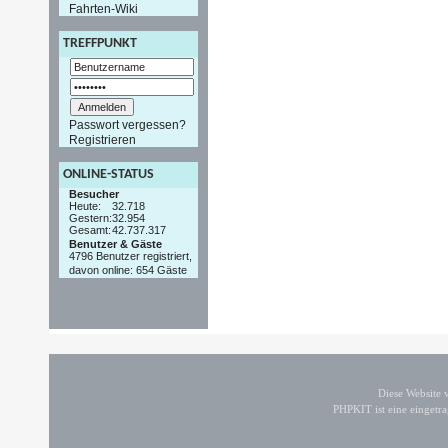
Fahrten-Wiki
TREFFPUNKT
Passwort vergessen?
Registrieren
ONLINE-STATUS
Besucher
Heute:
32.718
Gestern:
32.954
Gesamt:
42.737.317
Benutzer & Gäste
4796 Benutzer registriert,
davon online: 654 Gäste
Diese Website
PHPKIT ist eine einget