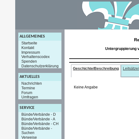
ALLGEMEINES
Re
Startseite
Kontakt
Untergruppierung 
Impressum
Verhaltenscodex
Spenden
Datenschutzerklärung
Geschichte/Beschreibung
Leitsätze
AKTUELLES
Nachrichten
Keine Angabe
Termine
Forum
Umfragen
SERVICE
Bünde/Verbände - D
Bünde/Verbände - A
Bünde/Verbände - CH
Bünde/Verbände -
Suchen
Verweise