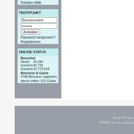
Fahrten-Wiki
TREFFPUNKT
Passwort vergessen?
Registrieren
ONLINE-STATUS
Besucher
Heute:
26.294
Gestern:
42.725
Gesamt:
42.773.618
Benutzer & Gäste
4796 Benutzer registriert,
davon online: 615 Gäste
Diese Website
PHPKIT ist eine einget