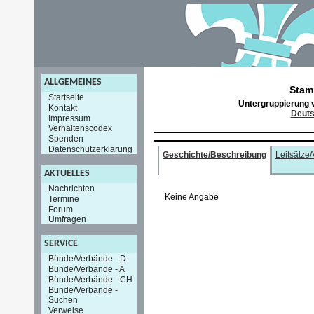
ALLGEMEINES
Stam
Startseite
Untergruppierung
Kontakt
Deuts
Impressum
Verhaltenscodex
Spenden
Datenschutzerklärung
Geschichte/Beschreibung
Leitsätze
AKTUELLES
Nachrichten
Keine Angabe
Termine
Forum
Umfragen
SERVICE
Bünde/Verbände - D
Bünde/Verbände - A
Bünde/Verbände - CH
Bünde/Verbände -
Suchen
Verweise