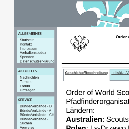
ALLGEMEINES
Order 
Startseite
Kontakt
Impressum
Verhaltenscodex
Spenden
Datenschutzerklärung
AKTUELLES
Geschichte/Beschreibung
Leitsätze/
Nachrichten
Termine
Forum
Order of World Scou
Umfragen
Pfadfinderorganisat
SERVICE
Bünde/Verbände - D
Ländern:
Bünde/Verbände - A
Bünde/Verbände - CH
Australien
: Scouts
Bünde/Verbände -
Suchen
Polen
: Ls-Drzewo 
Verweise