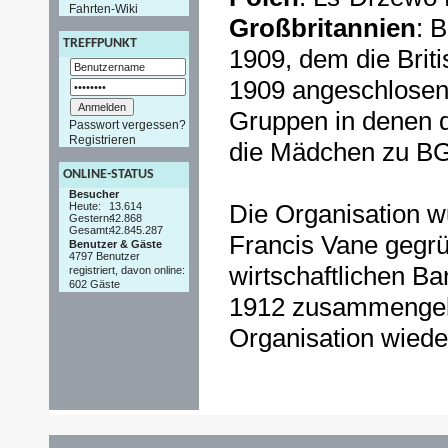
Fahrten-Wiki
Großbritannien
: 
TREFFPUNKT
1909, dem die Brit
1909 angeschlosen 
Gruppen in denen 
Passwort vergessen?
Registrieren
die Mädchen zu B
ONLINE-STATUS
Besucher
Die Organisation w
Heute:
13.614
Gestern:
42.868
Gesamt:
42.845.287
Francis Vane gegrü
Benutzer & Gäste
4797 Benutzer
wirtschaftlichen Ba
registriert, davon online:
602 Gäste
1912 zusammengeb
Organisation wiede